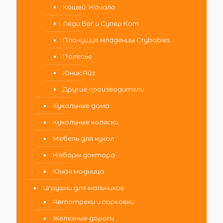
Кощей. Начало
Леди Баг и Супер Кот
Плачущие младенцы Crybabies
Полесье
Юник Айз
Другие производители
Кукольные дома
Кукольные коляски
Мебель для кукол
Наборы доктора
Юная модница
Игрушки для мальчиков
Автотреки и парковки
Железные дороги