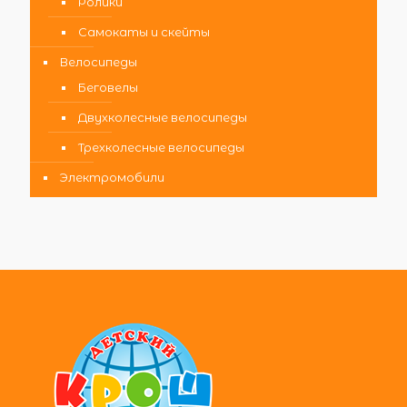
Ролики
Самокаты и скейты
Велосипеды
Беговелы
Двухколесные велосипеды
Трехколесные велосипеды
Электромобили