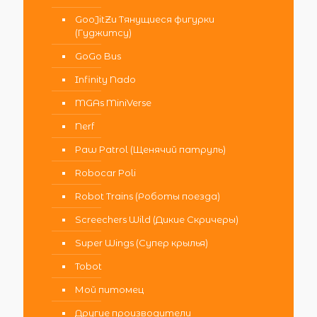
GooJitZu Тянущиеся фигурки
(Гуджитсу)
GoGo Bus
Infinity Nado
MGAs MiniVerse
Nerf
Paw Patrol (Щенячий патруль)
Robocar Poli
Robot Trains (Роботы поезда)
Screechers Wild (Дикие Скричеры)
Super Wings (Супер крылья)
Tobot
Мой питомец
Другие производители