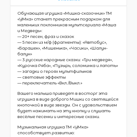
Обучающая игрушка «Мишка-сказочник» ТМ
«УМка» станет прекрасным подарком для
маленьких поклонников мультсериала «Маша
и Медведь»:
— 20+ песен, фраз и сказок
— 5 песен из м/ф (фрагменты): «Автобус»,
«Барашек», «Мишенька», «Часики», «Шалун-
балун»
— 3 русские народные сказки: «Три медведя»,
«Курочка Ряба», «Пузырь, соломинка и лапоть»
— загадки о героях мультфильмов
— световые эффекты
— переключатель «Вкл./Выкл.»
Вашего малыша приведёт в восторг эта
игрушка в виде доброго Мишки со светящейся
кнопочкой в виде звезды. Он с удовольствием
будет нажимать на эту кнопку и слушать
весёлые песенки и интересные сказки.
Музыкальная игрушка ТМ «УМка»
способствует развитию: