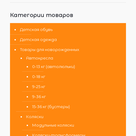
Категории товаров
Детская обувь
Детская одежда
Товары для новорожденных
Автокресла
0-13 кг (автолюльки)
0-18 кг
9-25 кг
9-36 кг
15-36 кг (бустеры)
Коляски
Модульные коляски
Коляски-трансформеры