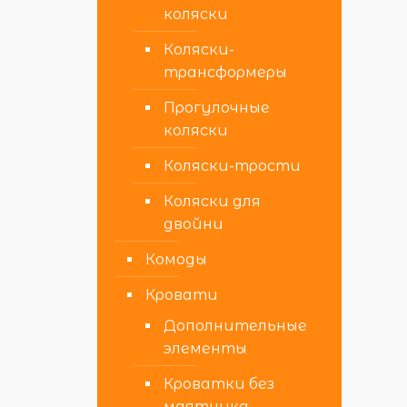
коляски
Коляски-
трансформеры
Прогулочные
коляски
Коляски-трости
Коляски для
двойни
Комоды
Кровати
Дополнительные
элементы
Кроватки без
маятника