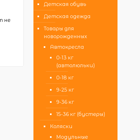
Детская обувь
Детская одежда
т не
Товары для
новорожденных
Автокресла
0-13 кг
(автолюльки)
0-18 кг
9-25 кг
9-36 кг
15-36 кг (бустеры)
Коляски
Модульные