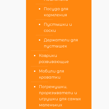
Посуда для
кормления
Пустышки и
соски
Держатели для
пустышек
Коврики
развивающие
Мобили для
кроватки
Погремушки,
прорезыватели и
игрушки для самых
маленьких