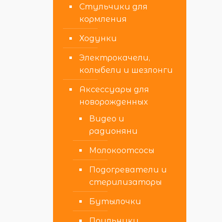
Стульчики для
кормления
Ходунки
Электрокачели,
колыбели и шезлонги
Аксессуары для
новорожденных
Видео и
радионяни
Молокоотсосы
Подогреватели и
стерилизаторы
Бутылочки
Поильники