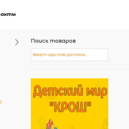
такты
Поиск товаров
е