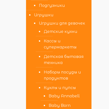
Подгузники
Игрушки
Игрушки для девочек
Детские кухни
Кассы и
супермаркеты
Детская бытовая
техника
Наборы посуды и
продуктов
Куклы и пупсы
Baby Annabell
Baby Born