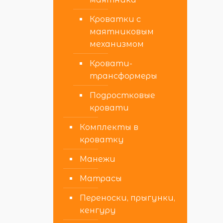
Кроватки с
маятниковым
механизмом
Кровати-
трансформеры
Подростковые
кровати
Комплекты в
кроватку
Манежи
Матрасы
Переноски, прыгунки,
кенгуру