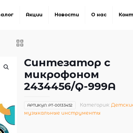
алог
Акции
Новости
О нас
Кон
Синтезатор с
микрофоном
2434456/Q-999A
Категория:
Детски
АРТИКУЛ:
РТ-00133452
музыкальные инструменты