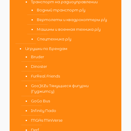
Транспорт на радиоуправлении
Водный транспорт р/у
Вертолеты и квадрокоптеры р/у
Машины и военная техника р/у
Спецтехника р/у
Игрушки по Брендам
Bruder
Dinoster
FurReal Friends
GooJitZu Тянущиеся фигурки
(Гуджитсу)
GoGo Bus
Infinity Nado
MGAs MiniVerse
Nerf