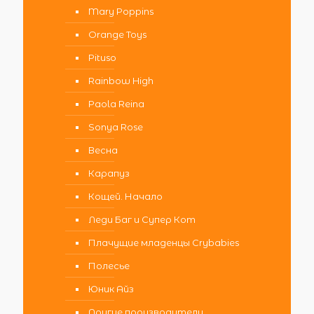
Mary Poppins
Orange Toys
Pituso
Rainbow High
Paola Reina
Sonya Rose
Весна
Карапуз
Кощей. Начало
Леди Баг и Супер Кот
Плачущие младенцы Crybabies
Полесье
Юник Айз
Другие производители