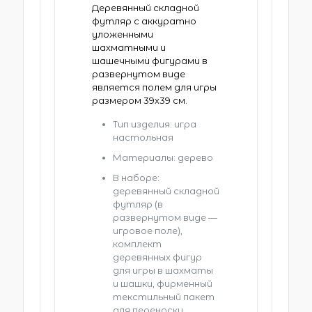
Деревянный складной
футляр с аккуратно
уложенными
шахматными и
шашечными фигурами в
развернутом виде
является полем для игры
размером 39х39 см.
Тип изделия: игра
настольная
Материалы: дерево
В наборе:
деревянный складной
футляр (в
развернутом виде —
игровое поле),
комплект
деревянных фигур
для игры в шахматы
и шашки, фирменный
текстильный пакет
для переноски