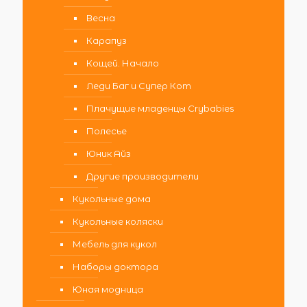
Весна
Карапуз
Кощей. Начало
Леди Баг и Супер Кот
Плачущие младенцы Crybabies
Полесье
Юник Айз
Другие производители
Кукольные дома
Кукольные коляски
Мебель для кукол
Наборы доктора
Юная модница