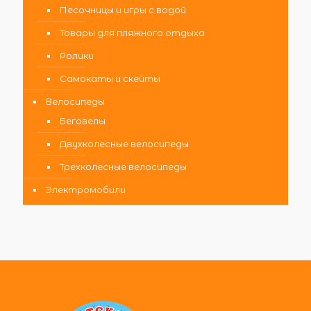
Песочницы и игры с водой
Товары для пляжного отдыха
Ролики
Самокаты и скейты
Велосипеды
Беговелы
Двухколесные велосипеды
Трехколесные велосипеды
Электромобили