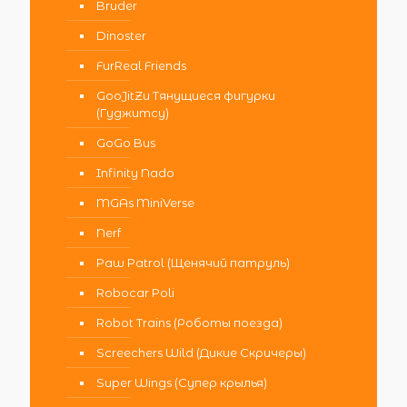
Bruder
Dinoster
FurReal Friends
GooJitZu Тянущиеся фигурки
(Гуджитсу)
GoGo Bus
Infinity Nado
MGAs MiniVerse
Nerf
Paw Patrol (Щенячий патруль)
Robocar Poli
Robot Trains (Роботы поезда)
Screechers Wild (Дикие Скричеры)
Super Wings (Супер крылья)