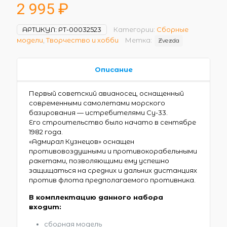
2 995
₽
АРТИКУЛ:
РТ-00032523
Категории:
Сборные
модели
,
Творчество и хобби
Метка:
Zvezda
Описание
Первый советский авианосец, оснащенный
современными самолетами морского
базирования — истребителями Су-33.
Его строительство было начато в сентябре
1982 года.
«Адмирал Кузнецов» оснащен
противовоздушными и противокорабельными
ракетами, позволяющими ему успешно
защищаться на средних и дальних дистанциях
против флота предполагаемого противника.
В комплектацию данного набора
входит:
сборная модель