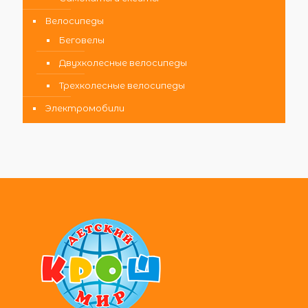
Велосипеды
Беговелы
Двухколесные велосипеды
Трехколесные велосипеды
Электромобили