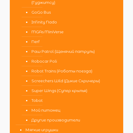
(Гуджитсу)
GoGo Bus
Infinity Nado
MGAs MiniVerse
Nerf
Paw Patrol (Щенячий патруль)
Robocar Poli
Robot Trains (Роботы поезда)
Screechers Wild (Дикие Скричеры)
Super Wings (Супер крылья)
Tobot
Мой питомец
Другие производители
Мягкие игрушки