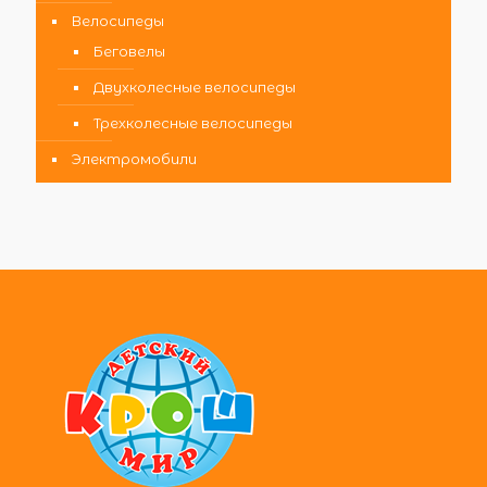
Велосипеды
Беговелы
Двухколесные велосипеды
Трехколесные велосипеды
Электромобили