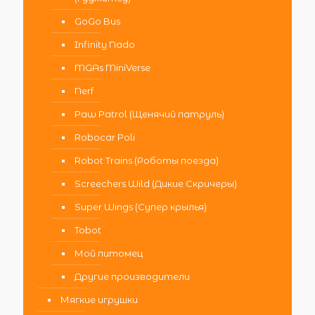
GoGo Bus
Infinity Nado
MGAs MiniVerse
Nerf
Paw Patrol (Щенячий патруль)
Robocar Poli
Robot Trains (Роботы поезда)
Screechers Wild (Дикие Скричеры)
Super Wings (Супер крылья)
Tobot
Мой питомец
Другие производители
Мягкие игрушки