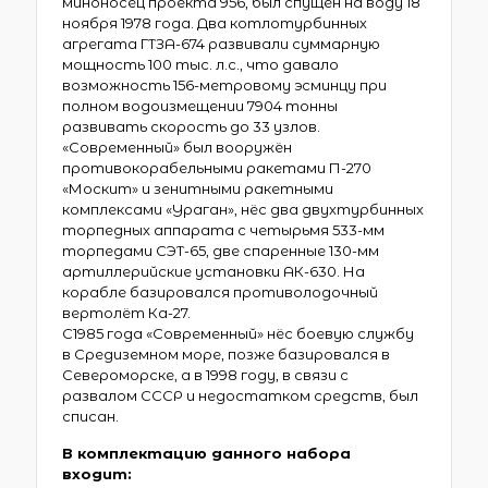
миноносец проекта 956, был спущен на воду 18
ноября 1978 года. Два котлотурбинных
агрегата ГТЗА-674 развивали суммарную
мощность 100 тыс. л.с., что давало
возможность 156-метровому эсминцу при
полном водоизмещении 7904 тонны
развивать скорость до 33 узлов.
«Современный» был вооружён
противокорабельными ракетами П-270
«Москит» и зенитными ракетными
комплексами «Ураган», нёс два двухтурбинных
торпедных аппарата с четырьмя 533-мм
торпедами СЭТ-65, две спаренные 130-мм
артиллерийские установки АК-630. На
корабле базировался противолодочный
вертолёт Ка-27.
С1985 года «Современный» нёс боевую службу
в Средиземном море, позже базировался в
Североморске, а в 1998 году, в связи с
развалом СССР и недостатком средств, был
списан.
В комплектацию данного набора
входит: