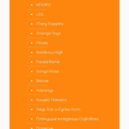
KNOPA
LOL
Mary Poppins
Orange Toys
Pituso
Rainbow High
Paola Reina
Sonya Rose
Весна
Карапуз
Кощей. Начало
Леди Баг и Супер Кот
Плачущие младенцы Crybabies
Полесье