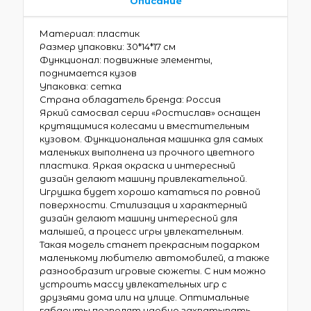
Описание
Материал: пластик
Размер упаковки: 30*14*17 см
Функционал: подвижные элементы,
поднимается кузов
Упаковка: сетка
Страна обладатель бренда: Россия
Яркий самосвал серии «Ростислав» оснащен
крутящимися колесами и вместительным
кузовом. Функциональная машинка для самых
маленьких выполнена из прочного цветного
пластика. Яркая окраска и интересный
дизайн делают машину привлекательной.
Игрушка будет хорошо кататься по ровной
поверхности. Стилизация и характерный
дизайн делают машину интересной для
малышей, а процесс игры увлекательным.
Такая модель станет прекрасным подарком
маленькому любителю автомобилей, а также
разнообразит игровые сюжеты. С ним можно
устроить массу увлекательных игр с
друзьями дома или на улице. Оптимальные
габариты позволят удобно захватывать