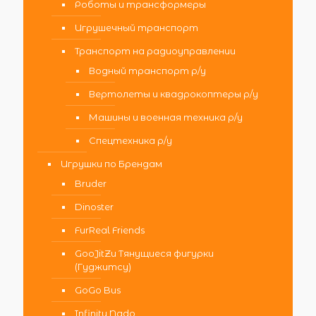
Роботы и трансформеры
Игрушечный транспорт
Транспорт на радиоуправлении
Водный транспорт р/у
Вертолеты и квадрокоптеры р/у
Машины и военная техника р/у
Спецтехника р/у
Игрушки по Брендам
Bruder
Dinoster
FurReal Friends
GooJitZu Тянущиеся фигурки
(Гуджитсу)
GoGo Bus
Infinity Nado