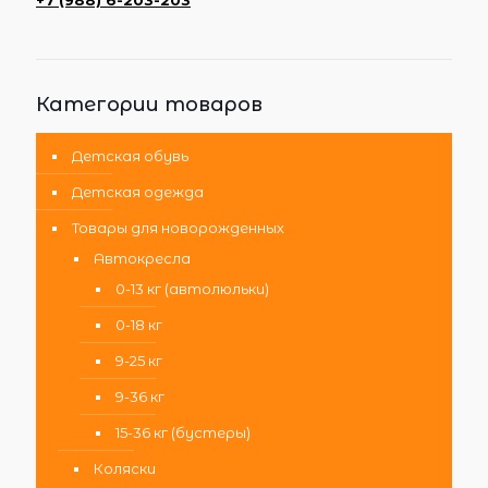
+7 (988) 6-203-203
Категории товаров
Детская обувь
Детская одежда
Товары для новорожденных
Автокресла
0-13 кг (автолюльки)
0-18 кг
9-25 кг
9-36 кг
15-36 кг (бустеры)
Коляски