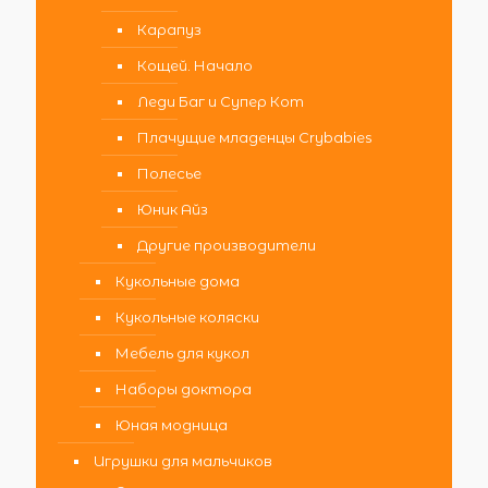
Карапуз
Кощей. Начало
Леди Баг и Супер Кот
Плачущие младенцы Crybabies
Полесье
Юник Айз
Другие производители
Кукольные дома
Кукольные коляски
Мебель для кукол
Наборы доктора
Юная модница
Игрушки для мальчиков