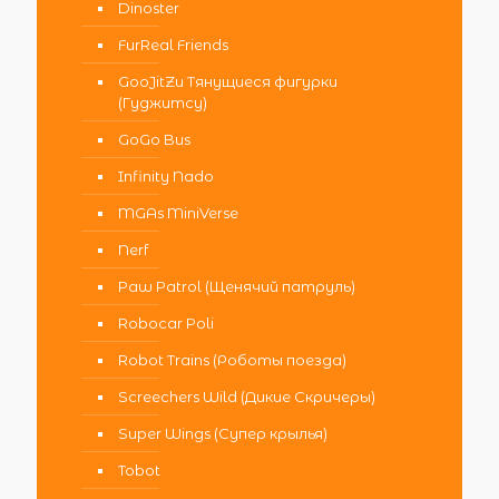
Dinoster
FurReal Friends
GooJitZu Тянущиеся фигурки
(Гуджитсу)
GoGo Bus
Infinity Nado
MGAs MiniVerse
Nerf
Paw Patrol (Щенячий патруль)
Robocar Poli
Robot Trains (Роботы поезда)
Screechers Wild (Дикие Скричеры)
Super Wings (Супер крылья)
Tobot