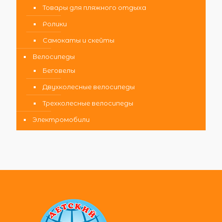
Товары для пляжного отдыха
Ролики
Самокаты и скейты
Велосипеды
Беговелы
Двухколесные велосипеды
Трехколесные велосипеды
Электромобили