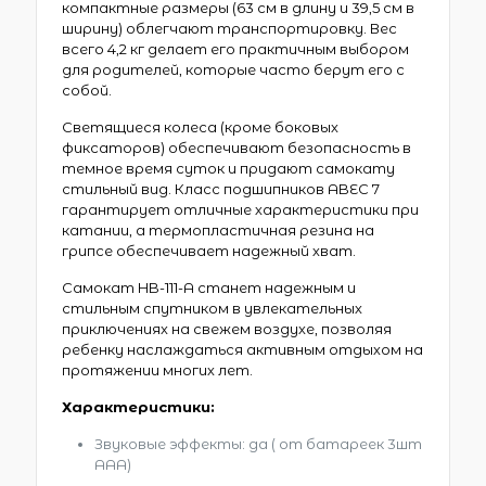
компактные размеры (63 см в длину и 39,5 см в
ширину) облегчают транспортировку. Вес
всего 4,2 кг делает его практичным выбором
для родителей, которые часто берут его с
собой.
Светящиеся колеса (кроме боковых
фиксаторов) обеспечивают безопасность в
темное время суток и придают самокату
стильный вид. Класс подшипников ABEC 7
гарантирует отличные характеристики при
катании, а термопластичная резина на
грипсе обеспечивает надежный хват.
Самокат HB-111-A станет надежным и
стильным спутником в увлекательных
приключениях на свежем воздухе, позволяя
ребенку наслаждаться активным отдыхом на
протяжении многих лет.
Характеристики:
Звуковые эффекты: да ( от батареек 3шт
ААА)