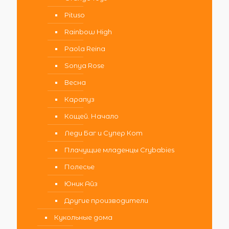
Pituso
Rainbow High
Paola Reina
Sonya Rose
Весна
Карапуз
Кощей. Начало
Леди Баг и Супер Кот
Плачущие младенцы Crybabies
Полесье
Юник Айз
Другие производители
Кукольные дома