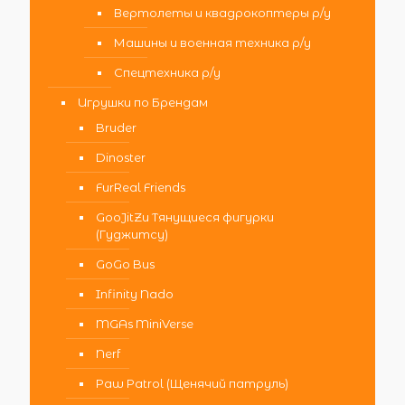
Вертолеты и квадрокоптеры р/у
Машины и военная техника р/у
Спецтехника р/у
Игрушки по Брендам
Bruder
Dinoster
FurReal Friends
GooJitZu Тянущиеся фигурки
(Гуджитсу)
GoGo Bus
Infinity Nado
MGAs MiniVerse
Nerf
Paw Patrol (Щенячий патруль)