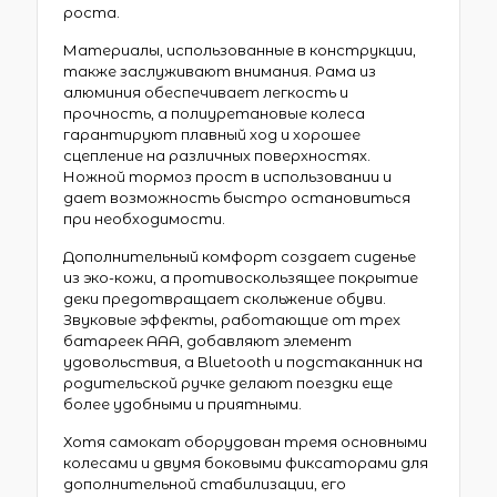
роста.
Материалы, использованные в конструкции,
также заслуживают внимания. Рама из
алюминия обеспечивает легкость и
прочность, а полиуретановые колеса
гарантируют плавный ход и хорошее
сцепление на различных поверхностях.
Ножной тормоз прост в использовании и
дает возможность быстро остановиться
при необходимости.
Дополнительный комфорт создает сиденье
из эко-кожи, а противоскользящее покрытие
деки предотвращает скольжение обуви.
Звуковые эффекты, работающие от трех
батареек AAA, добавляют элемент
удовольствия, а Bluetooth и подстаканник на
родительской ручке делают поездки еще
более удобными и приятными.
Хотя самокат оборудован тремя основными
колесами и двумя боковыми фиксаторами для
дополнительной стабилизации, его