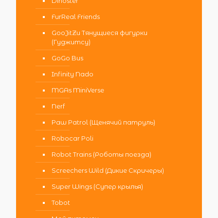
Dinoster
FurReal Friends
GooJitZu Тянущиеся фигурки
(Гуджитсу)
GoGo Bus
Infinity Nado
MGAs MiniVerse
Nerf
Paw Patrol (Щенячий патруль)
Robocar Poli
Robot Trains (Роботы поезда)
Screechers Wild (Дикие Скричеры)
Super Wings (Супер крылья)
Tobot