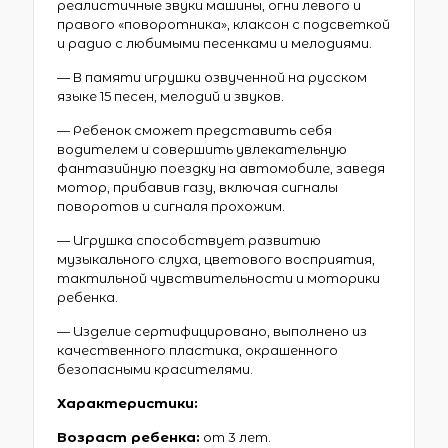
реалистичные звуки машины, огни левого и
правого «поворотника», клаксон с подсветкой
и радио с любимыми песенками и мелодиями.
— В памяти игрушки озвученной на русском
языке 15 песен, мелодий и звуков.
— Ребенок сможет представить себя
водителем и совершить увлекательную
фантазийную поездку на автомобиле, заведя
мотор, прибавив газу, включая сигналы
поворотов и сигналя прохожим.
— Игрушка способствует развитию
музыкального слуха, цветового восприятия,
тактильной чувствительности и моторики
ребенка.
— Изделие сертифицировано, выполнено из
качественного пластика, окрашенного
безопасными красителями.
Характеристики:
Возраст ребенка:
от 3 лет.