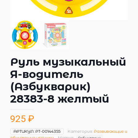
Руль музыкальный
Я-водитель
(Азбукварик)
28383-8 желтый
925
₽
АРТИКУЛ:
РТ-00144355
Категория:
Развивающие и
обучающие игрушки
Метка:
Азбукварик