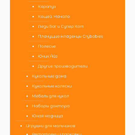
Карапуз
Кощей. Начало
Леди Баг и Супер Кот
Плачущие младенцы Crybabies
Полесье
Юник Айз
Другие производители
Кукольные дома
Кукольные коляски
Мебель для кукол
Наборы доктора
Юная модница
Игрушки для мальчиков
Автотреки и парковки