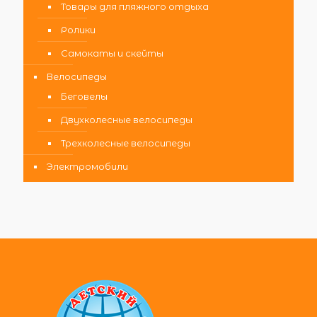
Товары для пляжного отдыха
Ролики
Самокаты и скейты
Велосипеды
Беговелы
Двухколесные велосипеды
Трехколесные велосипеды
Электромобили