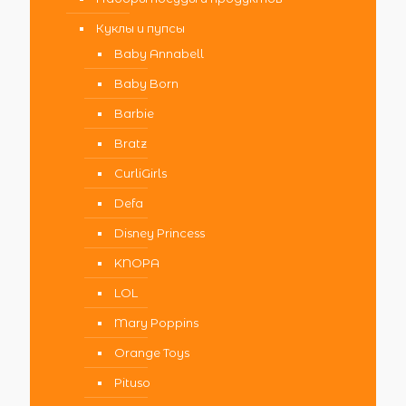
Куклы и пупсы
Baby Annabell
Baby Born
Barbie
Bratz
CurliGirls
Defa
Disney Princess
KNOPA
LOL
Mary Poppins
Orange Toys
Pituso