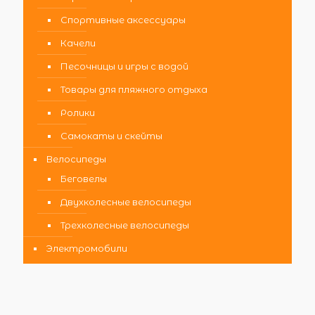
Спортивные аксессуары
Качели
Песочницы и игры с водой
Товары для пляжного отдыха
Ролики
Самокаты и скейты
Велосипеды
Беговелы
Двухколесные велосипеды
Трехколесные велосипеды
Электромобили