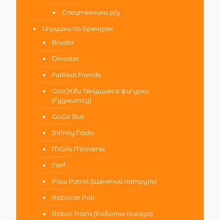
Спецтехника р/у
Игрушки по Брендам
Bruder
Dinoster
FurReal Friends
GooJitZu Тянущиеся фигурки
(Гуджитсу)
GoGo Bus
Infinity Nado
MGAs MiniVerse
Nerf
Paw Patrol (Щенячий патруль)
Robocar Poli
Robot Trains (Роботы поезда)