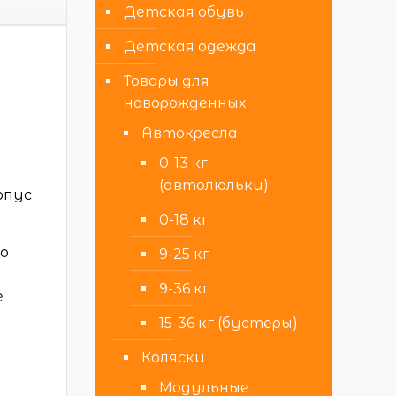
Детская обувь
Детская одежда
Товары для
новорожденных
Автокресла
0-13 кг
(автолюльки)
рпус
0-18 кг
но
9-25 кг
9-36 кг
е
15-36 кг (бустеры)
Коляски
Модульные