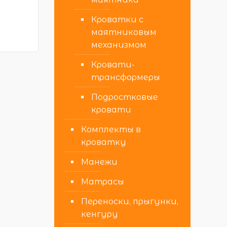
Кроватки с
маятниковым
механизмом
Кровати-
трансформеры
Подростковые
кровати
Комплекты в
кроватку
Манежи
Матрасы
Переноски, прыгунки,
кенгуру