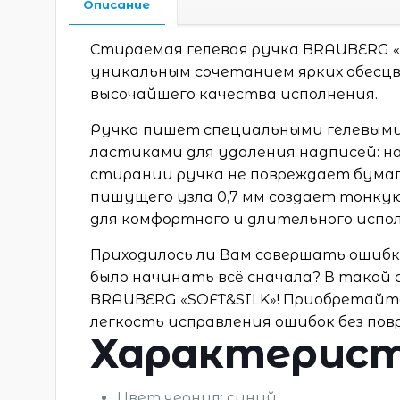
Описание
Стираемая гелевая ручка BRAUBERG «S
уникальным сочетанием ярких обесцв
высочайшего качества исполнения.
Ручка пишет специальными гелевыми
ластиками для удаления надписей: на 
стирании ручка не повреждает бума
пишущего узла 0,7 мм создает тонкую
для комфортного и длительного испол
Приходилось ли Вам совершать ошибк
было начинать всё сначала? В такой
BRAUBERG «SOFT&SILK»! Приобретайт
легкость исправления ошибок без пов
Характерис
Цвет чернил: синий