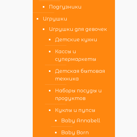
Подгузники
Игрушки
Игрушки для девочек
Детские кухни
Кассы и
супермаркеты
Детская бытовая
техника
Наборы посуды и
продуктов
Куклы и пупсы
Baby Annabell
Baby Born