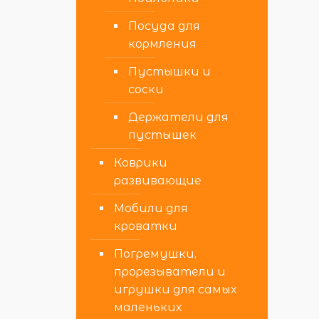
Посуда для
кормления
Пустышки и
соски
Держатели для
пустышек
Коврики
развивающие
Мобили для
кроватки
Погремушки,
прорезыватели и
игрушки для самых
маленьких