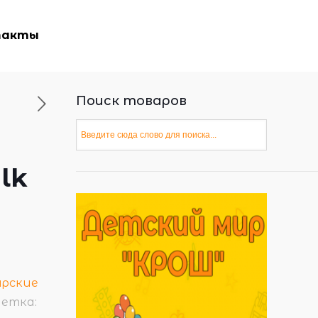
такты
Поиск товаров
lk
ярские
етка: