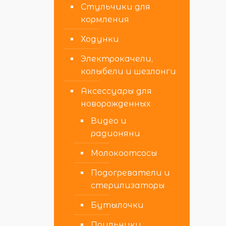
Стульчики для
кормления
Ходунки
Электрокачели,
колыбели и шезлонги
Аксессуары для
новорожденных
Видео и
радионяни
Молокоотсосы
Подогреватели и
стерилизаторы
Бутылочки
Поильники