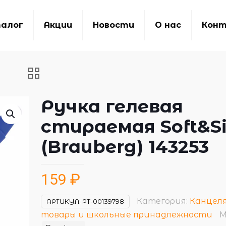
алог
Акции
Новости
О нас
Кон
Ручка гелевая
стираемая Soft&Si
(Brauberg) 143253
159
₽
Категория:
Канцел
АРТИКУЛ:
РТ-00139798
товары и школьные принадлежности
М