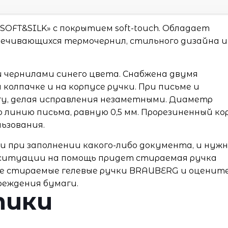
OFT&SILK» с покрытием soft-touch. Обладает
ечивающихся термочернил, стильного дизайна и
 чернилами синего цвета. Снабжена двумя
колпачке и на корпусе ручки. При письме и
гу, делая исправления незаметными. Диаметр
 линию письма, равную 0,5 мм. Прорезиненный ко
ьзования.
и при заполнении какого-либо документа, и нуж
 ситуации на помощь придет стираемая ручка
е cтираемые гелевые ручки BRAUBERG и оценит
реждения бумаги.
тики