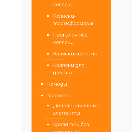
коляски
Коляски-
трансформеры
Прогулочные
коляски
Коляски-трости
Коляски для
двойни
Комоды
Кровати
Дополнительные
элементы
Кроватки без
маятника