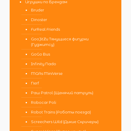
Игрушки по Брендам
Bruder
Dinoster
FurReal Friends
GooJitZu Тянущиеся фигурки
(Гуджитсу)
GoGo Bus
Infinity Nado
MGAs MiniVerse
Nerf
Paw Patrol (Щенячий патруль)
Robocar Poli
Robot Trains (Роботы поезда)
Screechers Wild (Дикие Скричеры)