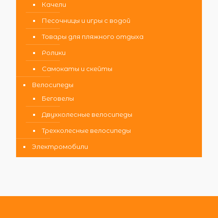
Качели
Песочницы и игры с водой
Товары для пляжного отдыха
Ролики
Самокаты и скейты
Велосипеды
Беговелы
Двухколесные велосипеды
Трехколесные велосипеды
Электромобили