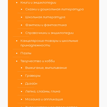
Книги и энциклопедии
Сказки и дошкольная литература
Школьная литература
Фэнтези и фантастика
Справочники и энциклопедии
Канцелярские товары и школьные
принадлежности
Пазлы
Творчество и хобби
Выжигание, выпиливание
Гравюры
Дизайн
Лепка, слаймы, глина
Мозаика и аппликация
Художественное творчество