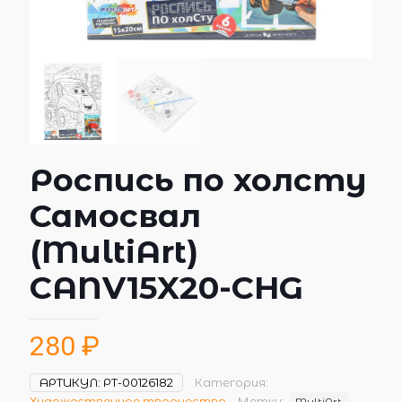
Роспись по холсту
Самосвал
(MultiArt)
CANV15X20-CHG
280
₽
АРТИКУЛ:
РТ-00126182
Категория:
Художественное творчество
Метки:
MultiArt