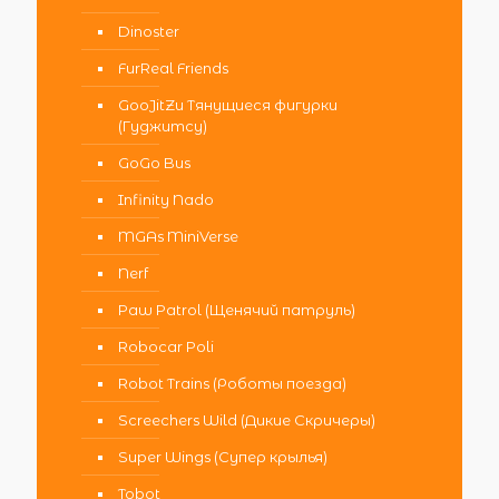
Dinoster
FurReal Friends
GooJitZu Тянущиеся фигурки
(Гуджитсу)
GoGo Bus
Infinity Nado
MGAs MiniVerse
Nerf
Paw Patrol (Щенячий патруль)
Robocar Poli
Robot Trains (Роботы поезда)
Screechers Wild (Дикие Скричеры)
Super Wings (Супер крылья)
Tobot