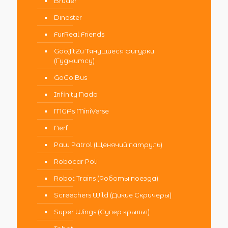
Bruder
Dinoster
FurReal Friends
GooJitZu Тянущиеся фигурки
(Гуджитсу)
GoGo Bus
Infinity Nado
MGAs MiniVerse
Nerf
Paw Patrol (Щенячий патруль)
Robocar Poli
Robot Trains (Роботы поезда)
Screechers Wild (Дикие Скричеры)
Super Wings (Супер крылья)