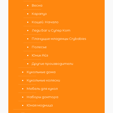
Весна
Карапуз
Кощей. Начало
Леди Баг и Супер Кот
Плачущие младенцы Crybabies
Полесье
Юник Айз
Другие производители
Кукольные дома
Кукольные коляски
Мебель для кукол
Наборы доктора
Юная модница