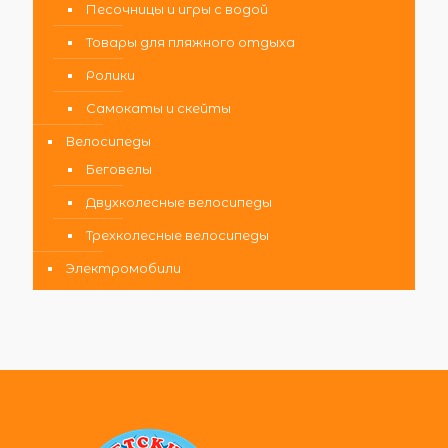
Песочницы и игры с водой
Товары для пляжного отдыха
Ролики
Самокаты и скейты
Велосипеды
Беговелы
Двухколесные велосипеды
Трехколесные велосипеды
Электромобили