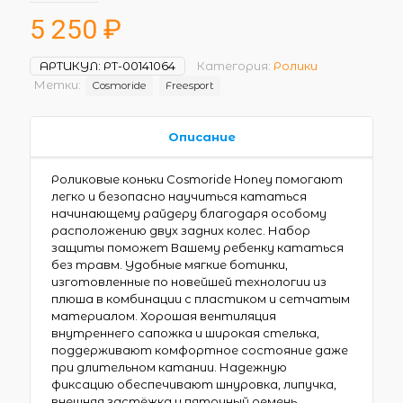
5 250
₽
АРТИКУЛ:
РТ-00141064
Категория:
Ролики
Метки:
Cosmoride
Freesport
Описание
Роликовые коньки Cosmoride Honey помогают
легко и безопасно научиться кататься
начинающему райдеру благодаря особому
расположению двух задних колес. Набор
защиты поможет Вашему ребенку кататься
без травм. Удобные мягкие ботинки,
изготовленные по новейшей технологии из
плюша в комбинации с пластиком и сетчатым
материалом. Хорошая вентиляция
внутреннего сапожка и широкая стелька,
поддерживают комфортное состояние даже
при длительном катании. Надежную
фиксацию обеспечивают шнуровка, липучка,
внешняя застёжка и пяточный ремень.