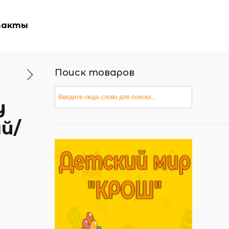
такты
Поиск товаров
y
ый/