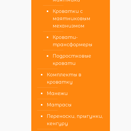
Кроватки с
маятниковым
механизмом
Кровати-
трансформеры
Подростковые
кровати
Комплекты в
кроватку
Манежи
Матрасы
Переноски, прыгунки,
кенгуру