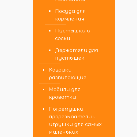
Посуда для
кормления
Пустышки и
соски
Держатели для
пустышек
Коврики
развивающие
Мобили для
кроватки
Погремушки,
прорезыватели и
игрушки для самых
маленьких