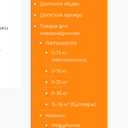
Детская обувь
Детская одежда
Товары для
ики
новорожденных
Автокресла
.
0-13 кг
(автолюльки)
0-18 кг
9-25 кг
9-36 кг
15-36 кг (бустеры)
Коляски
Модульные