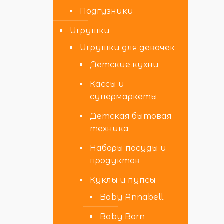
Подгузники
Игрушки
Игрушки для девочек
Детские кухни
Кассы и
супермаркеты
Детская бытовая
техника
Наборы посуды и
продуктов
Куклы и пупсы
Baby Annabell
Baby Born