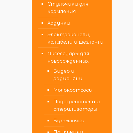
Стульчики для
кормления
Ходунки
Электрокачели,
колыбели и шезлонги
Аксессуары для
новорожденных
Видео и
радионяни
Молокоотсосы
Подогреватели и
стерилизаторы
Бутылочки
Поильники