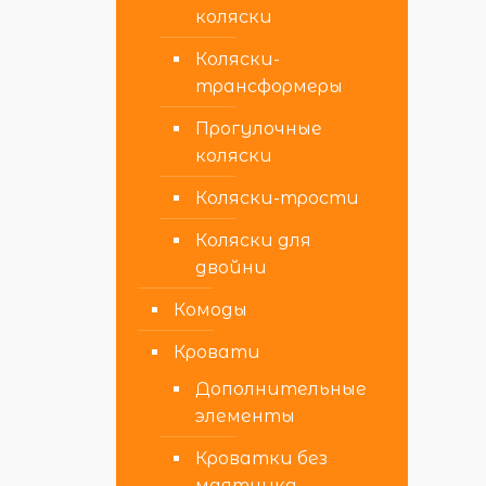
коляски
Коляски-
трансформеры
Прогулочные
коляски
Коляски-трости
Коляски для
двойни
Комоды
Кровати
Дополнительные
элементы
Кроватки без
маятника