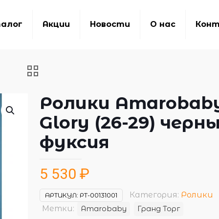
алог
Акции
Новости
О нас
Кон
Ролики Amarobab
Glory (26-29) черн
фуксия
5 530
₽
Категория:
Ролики
АРТИКУЛ:
РТ-00131001
Метки:
Amarobaby
Гранд Торг