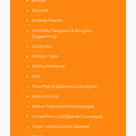
Bruder
Dinoster
FurReal Friends
GooJitZu Тянущиеся фигурки
(Гуджитсу)
GoGo Bus
Infinity Nado
MGAs MiniVerse
Nerf
Paw Patrol (Щенячий патруль)
Robocar Poli
Robot Trains (Роботы поезда)
Screechers Wild (Дикие Скричеры)
Super Wings (Супер крылья)