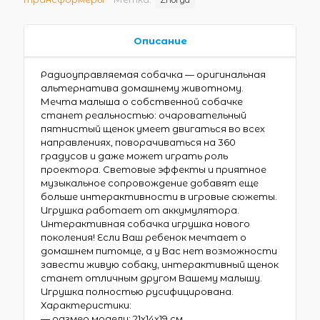
Описание
Радиоуправляемая собачка — оригинальная
альтернатива домашнему животному.
Мечта малыша о собственной собачке
станет реальностью: очаровательный
пятнистый щенок умеет двигаться во всех
направлениях, поворачиваться на 360
градусов и даже может играть роль
проектора. Световые эффекты и приятное
музыкальное сопровождение добавят еще
больше интерактивности в игровые сюжеты.
Игрушка работает от аккумулятора.
Интерактивная собачка игрушка нового
поколения! Если Ваш ребенок мечтает о
домашнем питомце, а у Вас нет возможности
завести живую собаку, интерактивный щенок
станет отличным другом Вашему малышу.
Игрушка полностью русифицирована.
Характеристики:
— размер модели: 21х14х19 см