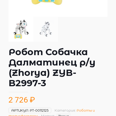
Робот Собачка
Далматинец р/у
(Zhorya) ZYB-
B2997-3
2 726
₽
АРТИКУЛ:
РТ-00112125
Категория:
Роботы и
трансформеры
Метка:
Zhorya