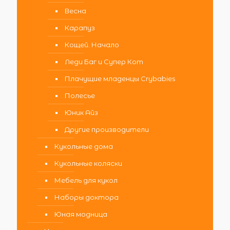
Весна
Карапуз
Кощей. Начало
Леди Баг и Супер Кот
Плачущие младенцы Crybabies
Полесье
Юник Айз
Другие производители
Кукольные дома
Кукольные коляски
Мебель для кукол
Наборы доктора
Юная модница