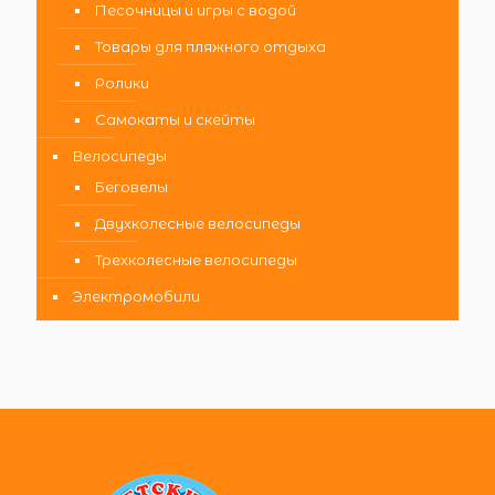
Песочницы и игры с водой
Товары для пляжного отдыха
Ролики
Самокаты и скейты
Велосипеды
Беговелы
Двухколесные велосипеды
Трехколесные велосипеды
Электромобили