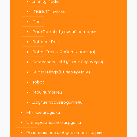
Infinity Nado
MGAs MiniVerse
Nerf
Paw Patrol (Щенячий патруль)
Robocar Poli
Robot Trains (Роботы поезда)
Screechers Wild (Дикие Скричеры)
Super Wings (Супер крылья)
Tobot
Мой питомец
Другие производители
Мягкие игрушки
Интерактивные игрушки
Развивающие и обучающие игрушки