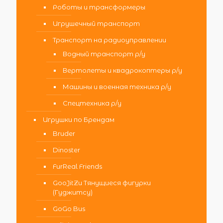
Роботы и трансформеры
Игрушечный транспорт
Транспорт на радиоуправлении
Водный транспорт р/у
Вертолеты и квадрокоптеры р/у
Машины и военная техника р/у
Спецтехника р/у
Игрушки по Брендам
Bruder
Dinoster
FurReal Friends
GooJitZu Тянущиеся фигурки
(Гуджитсу)
GoGo Bus