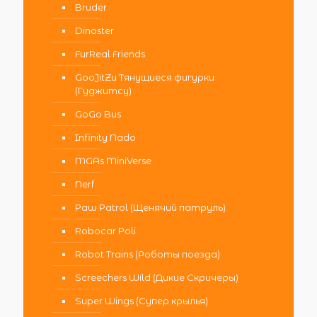
Bruder
Dinoster
FurReal Friends
GooJitZu Тянущиеся фигурки
(Гуджитсу)
GoGo Bus
Infinity Nado
MGAs MiniVerse
Nerf
Paw Patrol (Щенячий патруль)
Robocar Poli
Robot Trains (Роботы поезда)
Screechers Wild (Дикие Скричеры)
Super Wings (Супер крылья)