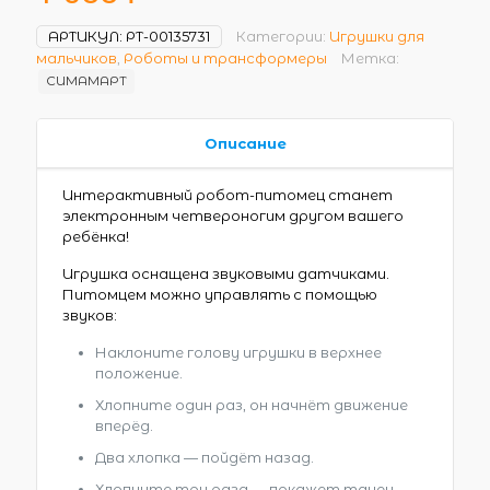
АРТИКУЛ:
РТ-00135731
Категории:
Игрушки для
мальчиков
,
Роботы и трансформеры
Метка:
СИМАМАРТ
Описание
Интерактивный робот-питомец станет
электронным четвероногим другом вашего
ребёнка!
Игрушка оснащена звуковыми датчиками.
Питомцем можно управлять с помощью
звуков:
Наклоните голову игрушки в верхнее
положение.
Хлопните один раз, он начнёт движение
вперёд.
Два хлопка — пойдёт назад.
Хлопните три раза — покажет танец .