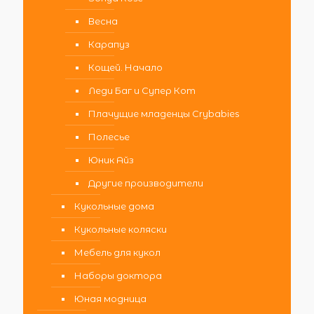
Весна
Карапуз
Кощей. Начало
Леди Баг и Супер Кот
Плачущие младенцы Crybabies
Полесье
Юник Айз
Другие производители
Кукольные дома
Кукольные коляски
Мебель для кукол
Наборы доктора
Юная модница