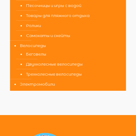
Песочницы и игры с водой
Товары для пляжного отдыха
Ролики
Самокаты и скейты
Велосипеды
Беговелы
Двухколесные велосипеды
Трехколесные велосипеды
Электромобили