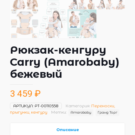
Рюкзак-кенгуру
Carry (Amarobaby)
бежевый
3 459
₽
АРТИКУЛ:
РТ-00110558
Категория:
Переноски,
прыгунки, кенгуру
Метки:
Amarobaby
Гранд Торг
Описание