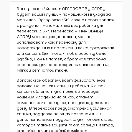
Эрго-рюкзак / Хипсит AMAROBABY CARRY
будет вашим лучшим помощником в уходе за
малышом. Эргорюкзак 3в1 можно использовать
с рождения, минимальный вес ребёнка для
переноски 3,5 кг. Переноска AMAROBABY
CARRY многофункциональна, можно
использовать как: переноску для
новорожденных в положении лёжа, эргорюкзак
или хипсит. Для того, чтобы ребенку было
удобно, и он не потел, обратная сторона
переноски для новорожденных выполнена из
мягкой сетчатой ткани.
Эргорюкзак обеспечивает физиологичное
положение ножек и спинки ребенка. Рюкзак
хипсит облегчит длительные периоды
ношения младенца на руках, станет
помощником в поездках, прогулках, делах по
дому. В переноске предусмотрена усиленная
спинка, поддерживающая позвоночник и
дополнительная поддержка для головы и шеи,
которая также защитит от солнца и ветра,
что обеспечит особый комфорт