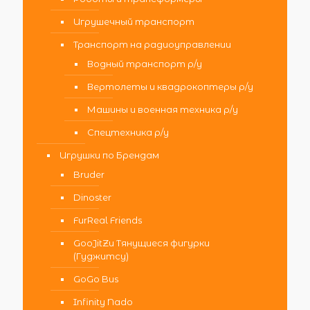
Игрушечный транспорт
Транспорт на радиоуправлении
Водный транспорт р/у
Вертолеты и квадрокоптеры р/у
Машины и военная техника р/у
Спецтехника р/у
Игрушки по Брендам
Bruder
Dinoster
FurReal Friends
GooJitZu Тянущиеся фигурки
(Гуджитсу)
GoGo Bus
Infinity Nado