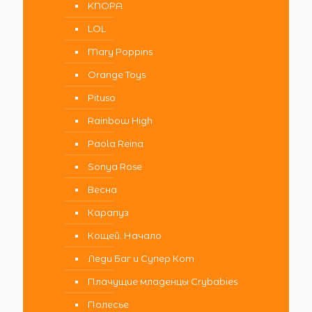
KNOPA
LOL
Mary Poppins
Orange Toys
Pituso
Rainbow High
Paola Reina
Sonya Rose
Весна
Карапуз
Кощей. Начало
Леди Баг и Супер Кот
Плачущие младенцы Crybabies
Полесье