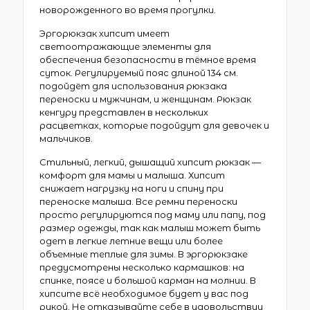
новорожденного во время прогулки.
Эргорюкзак хипсит имеет
светоотражающие элементы для
обеспечения безопасности в тёмное время
суток. Регулируемый пояс длиной 134 см.
подойдёт для использования рюкзака
переноски и мужчинам, и женщинам. Рюкзак
кенгуру представлен в нескольких
расцветках, которые подойдут для девочек и
мальчиков.
Стильный, легкий, дышащий хипсит рюкзак —
комфорт для мамы и малыша. Хипсит
снижает нагрузку на ноги и спину при
переноске малыша. Все ремни переноски
просто регулируются под маму или папу, под
размер одежды, так как малыш может быть
одет в легкие летние вещи или более
объемные теплые для зимы. В эргорюкзаке
предусмотрены несколько кармашков: на
спинке, поясе и большой карман на молнии. В
хипсите всё необходимое будет у вас под
рукой. Не отказывайте себе в удовольствии