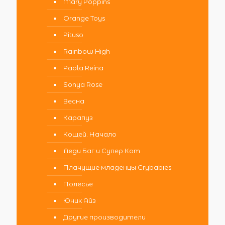
Mary Poppins
Orange Toys
Pituso
Rainbow High
Paola Reina
Sonya Rose
Весна
Карапуз
Кощей. Начало
Леди Баг и Супер Кот
Плачущие младенцы Crybabies
Полесье
Юник Айз
Другие производители