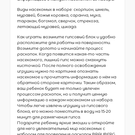
Виды насекомых в наборе: скорпион, шмель,
муравей, божья коровка, саранча, муха,
таракан, богомол, сверчок, стрекоза,
летающий муравей, цикада.
Как играть: возьмите гипсовый блок и удобно
расположите для работы на поверхности.
Возьмите долото и начинайте процесс
раскопок. Когда появится какая-то часть
насекомого, лишний гипс можно смахнуть
кисточкой. После полного освобождения
игрушки нужно по картинке опознать
насекомое и прочитать информацию о нём на
обратной стороне карточки. Таким образом,
ваш ребенок будет не только увлечен
процессом раскопок, но и получит ценную
информацию о каждом насекомом из набора.
Чтобы легче извлечь игрушку из гипсового
блока, его можно поместить в воду на 15-20
минут для размягчения гипса.
Подарите ребенку яркие эмоции и откройте
для него увлекательный мир насекомых с
набором для проведения раскопок BRAUBERG