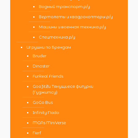
Водный транспорт р/у
Вертолеты и квадрокоптеры р/у
Машины и военная техника р/у
Спецтехника р/у
Игрушки по Брендам
Bruder
Dinoster
FurReal Friends
GooJitZu Тянущиеся фигурки
(Гуджитсу)
GoGo Bus
Infinity Nado
MGAs MiniVerse
Nerf