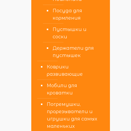
Посуда для
кормления
Пустышки и
соски
Держатели для
пустышек
Коврики
развивающие
Мобили для
кроватки
Погремушки,
прорезыватели и
игрушки для самых
маленьких