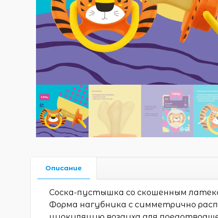
Описание
Соска-пустышка со скошенным латекс
Форма нагубника с симметрично рас
циркуляцию воздуха для предотвраще