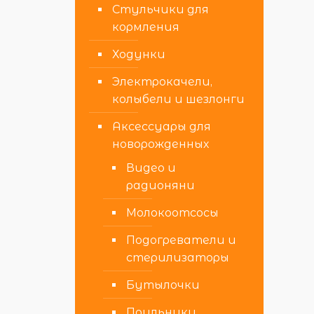
Стульчики для
кормления
Ходунки
Электрокачели,
колыбели и шезлонги
Аксессуары для
новорожденных
Видео и
радионяни
Молокоотсосы
Подогреватели и
стерилизаторы
Бутылочки
Поильники