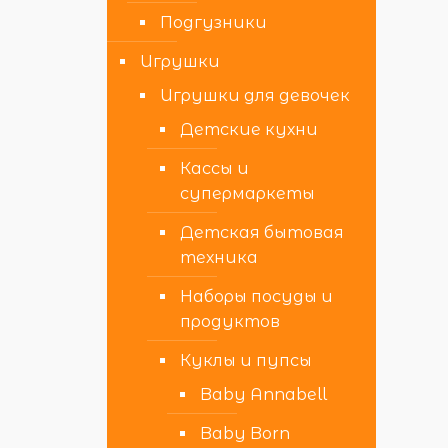
Подгузники
Игрушки
Игрушки для девочек
Детские кухни
Кассы и
супермаркеты
Детская бытовая
техника
Наборы посуды и
продуктов
Куклы и пупсы
Baby Annabell
Baby Born