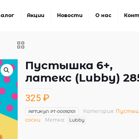
алог
Акции
Новости
О нас
Кон
Пустышка 6+,
латекс (Lubby) 28
325
₽
Категория:
Пустыш
АРТИКУЛ:
РТ-00092101
соски
Метка:
Lubby