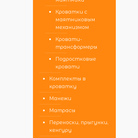
Кроватки с
маятниковым
механизмом
Кровати-
трансформеры
Подростковые
кровати
Комплекты в
кроватку
Манежи
Матрасы
Переноски, прыгунки,
кенгуру