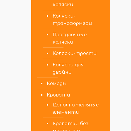
коляски
Коляски-
трансформеры
Прогулочные
коляски
Коляски-трости
Коляски для
двойни
Комоды
Кровати
Дополнительные
элементы
Кроватки без
маятника