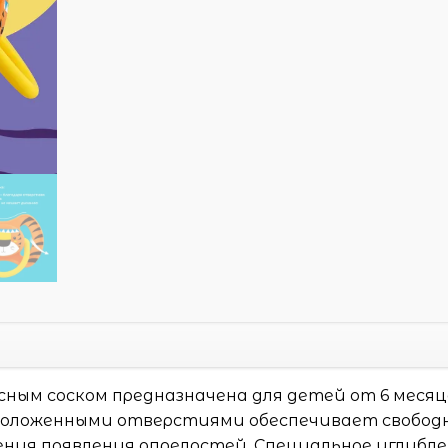
ным соском предназначена для детей от 6 месяц
положенными отверстиями обеспечивает свобо
ния появления опрелостей. Специальное углубл