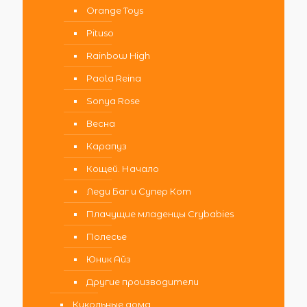
Orange Toys
Pituso
Rainbow High
Paola Reina
Sonya Rose
Весна
Карапуз
Кощей. Начало
Леди Баг и Супер Кот
Плачущие младенцы Crybabies
Полесье
Юник Айз
Другие производители
Кукольные дома