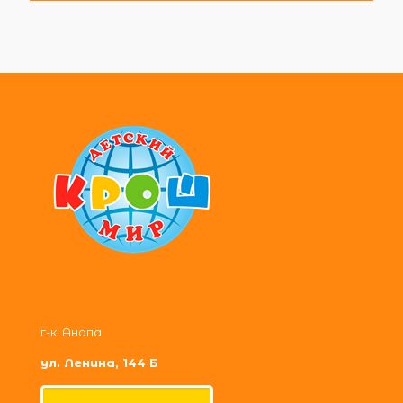
г-к. Анапа
ул. Ленина, 144 Б