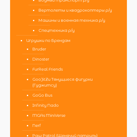
Водный транспорт р/у
Вертолеты и квадрокоптеры р/у
Машины и военная техника р/у
Спецтехника р/у
Игрушки по Брендам
Bruder
Dinoster
FurReal Friends
GooJitZu Тянущиеся фигурки
(Гуджитсу)
GoGo Bus
Infinity Nado
MGAs MiniVerse
Nerf
Paw Patrol (Щенячий патруль)