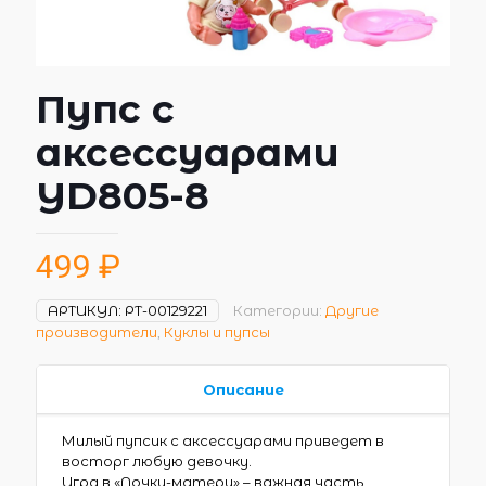
Пупс с
аксессуарами
YD805-8
499
₽
АРТИКУЛ:
РТ-00129221
Категории:
Другие
производители
,
Куклы и пупсы
Описание
Милый пупсик с аксессуарами приведет в
восторг любую девочку.
Игра в «Дочки-матери» – важная часть