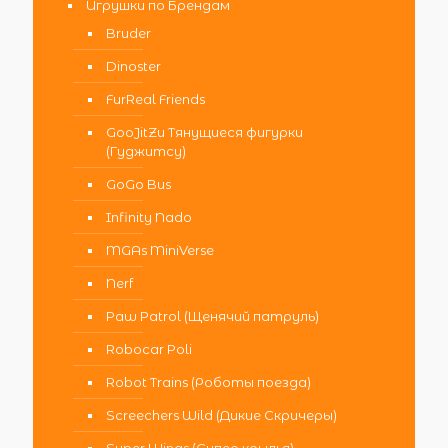
Игрушки по Брендам
Bruder
Dinoster
FurReal Friends
GooJitZu Тянущиеся фигурки
(Гуджитсу)
GoGo Bus
Infinity Nado
MGAs MiniVerse
Nerf
Paw Patrol (Щенячий патруль)
Robocar Poli
Robot Trains (Роботы поезда)
Screechers Wild (Дикие Скричеры)
Super Wings (Супер крылья)