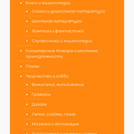
Книги и энциклопедии
Сказки и дошкольная литература
Школьная литература
Фэнтези и фантастика
Справочники и энциклопедии
Канцелярские товары и школьные
принадлежности
Пазлы
Творчество и хобби
Выжигание, выпиливание
Гравюры
Дизайн
Лепка, слаймы, глина
Мозаика и аппликация
Художественное творчество