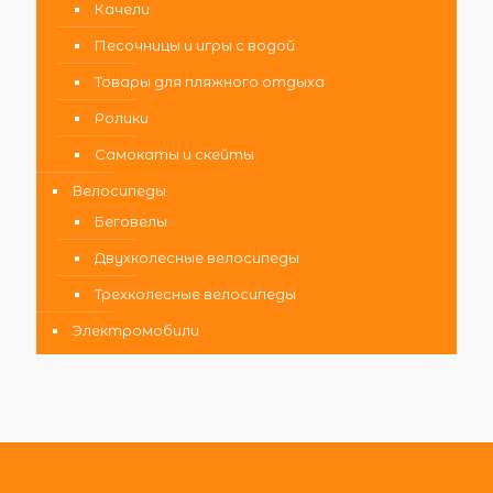
Качели
Песочницы и игры с водой
Товары для пляжного отдыха
Ролики
Самокаты и скейты
Велосипеды
Беговелы
Двухколесные велосипеды
Трехколесные велосипеды
Электромобили