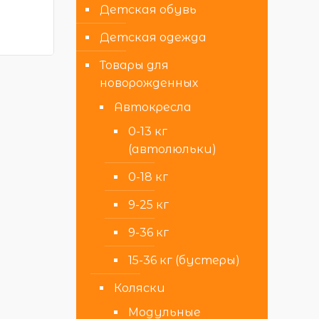
Детская обувь
Детская одежда
Товары для
новорожденных
Автокресла
0-13 кг
(автолюльки)
0-18 кг
9-25 кг
9-36 кг
15-36 кг (бустеры)
Коляски
Модульные