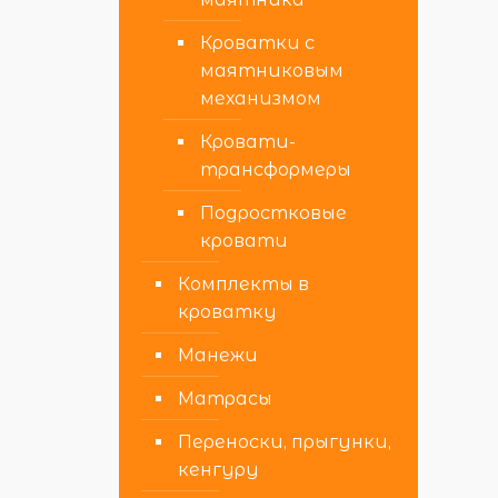
Кроватки с
маятниковым
механизмом
Кровати-
трансформеры
Подростковые
кровати
Комплекты в
кроватку
Манежи
Матрасы
Переноски, прыгунки,
кенгуру