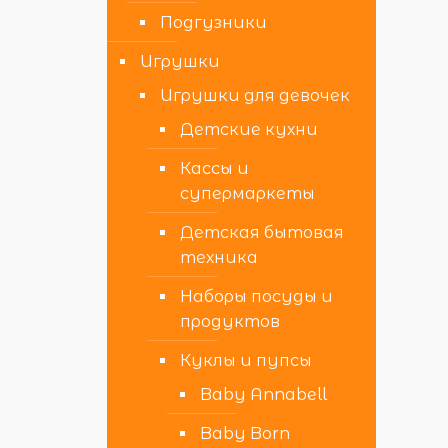
Подгузники
Игрушки
Игрушки для девочек
Детские кухни
Кассы и
супермаркеты
Детская бытовая
техника
Наборы посуды и
продуктов
Куклы и пупсы
Baby Annabell
Baby Born