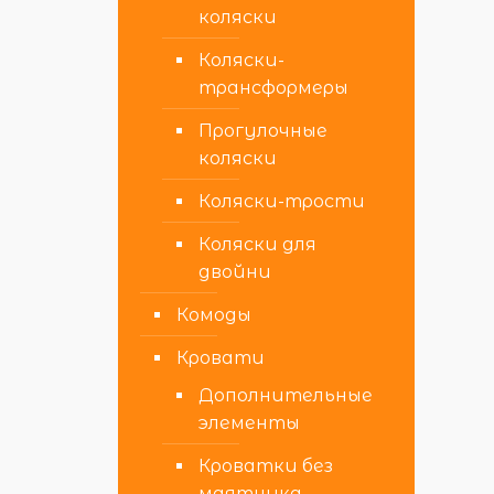
коляски
Коляски-
трансформеры
Прогулочные
коляски
Коляски-трости
Коляски для
двойни
Комоды
Кровати
Дополнительные
элементы
Кроватки без
маятника