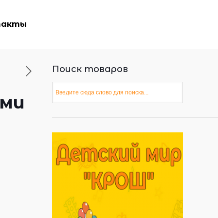
такты
Поиск товаров
ами