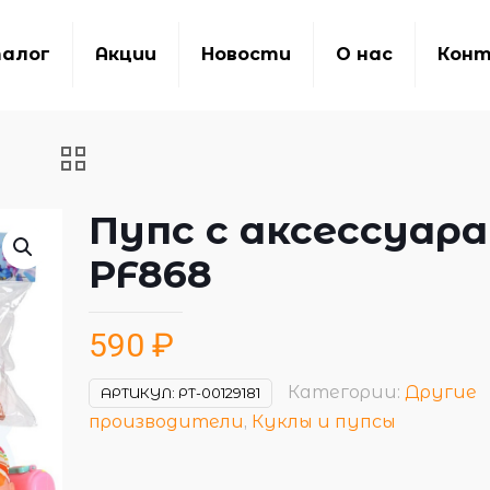
алог
Акции
Новости
О нас
Кон
Пупс с аксессуар
PF868
590
₽
Категории:
Другие
АРТИКУЛ:
РТ-00129181
производители
,
Куклы и пупсы