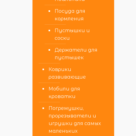
Посуда для
кормления
Пустышки и
соски
Держатели для
пустышек
Коврики
развивающие
Мобили для
кроватки
Погремушки,
прорезыватели и
игрушки для самых
маленьких