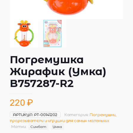
Погремушка
Жирафик (Умка)
B757287-R2
220
₽
АРТИКУЛ:
РТ-00141202
Категория:
Погремушки,
прорезыватели и игрушки для самых маленьких
Метки:
Симбат
Умка