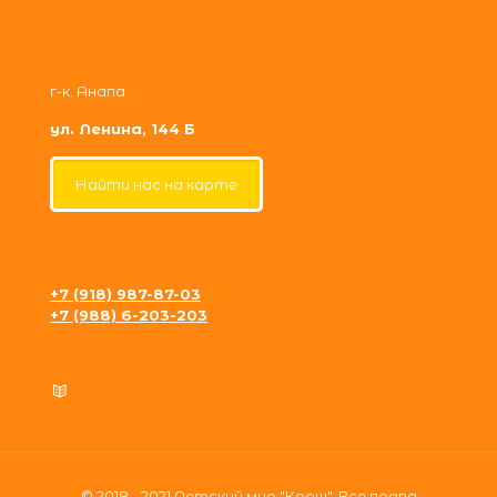
г-к. Анапа
ул. Ленина, 144 Б
Найти нас на карте
+7 (918) 987-87-03
+7 (988) 6-203-203
krosh09@gmail.com
Политика конфиденциальности
© 2018 - 2021 Детский мир "Крош". Все права