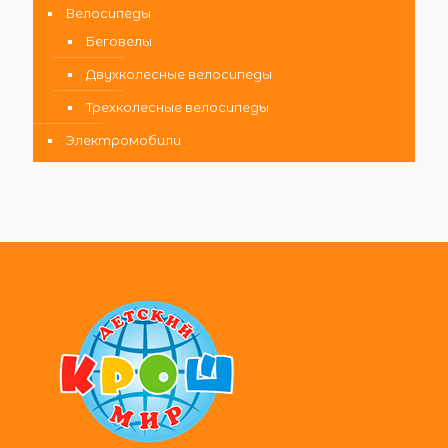
Велосипеды
Беговелы
Двухколесные велосипеды
Трехколесные велосипеды
Электромобили