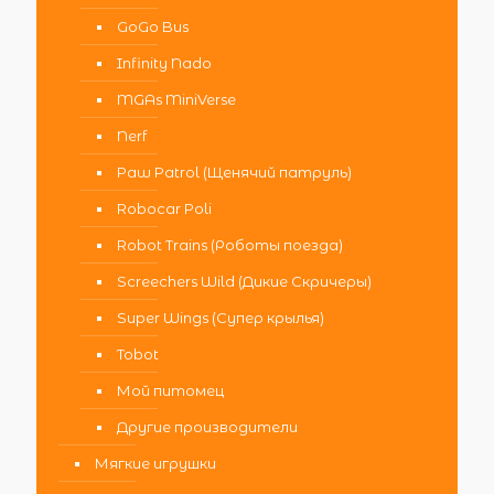
GoGo Bus
Infinity Nado
MGAs MiniVerse
Nerf
Paw Patrol (Щенячий патруль)
Robocar Poli
Robot Trains (Роботы поезда)
Screechers Wild (Дикие Скричеры)
Super Wings (Супер крылья)
Tobot
Мой питомец
Другие производители
Мягкие игрушки