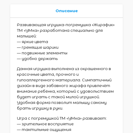
Описание
Развивающая игрушка-погремушка «Жирафик»
ТМ «УМка» разработана специально для
малышей:
— яркие цвета
— гремящие шарики
— подвижные элементы
— удобно держать
Данная игрушка выполнена из окрашенного в
красочные цвета, прочного и
гипоаллергенного материала. Симпатичный
дизайн в виде забавного жирафа привлечёт
внимание ребёнка, который с удовольствием
будет играть с такой милой игрушкой.
Удобная форма позволит малышу самому
брать игрушку в руки.
Игра с погремушкой ТМ «УМка» развивает:
— зрительное восприятие
— тактильные ощущения