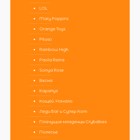
LOL
Mary Poppins
Orange Toys
Pituso
Rainbow High
Paola Reina
Sonya Rose
Весна
Карапуз
Кощей. Начало
Леди Баг и Супер Кот
Плачущие младенцы Crybabies
Полесье