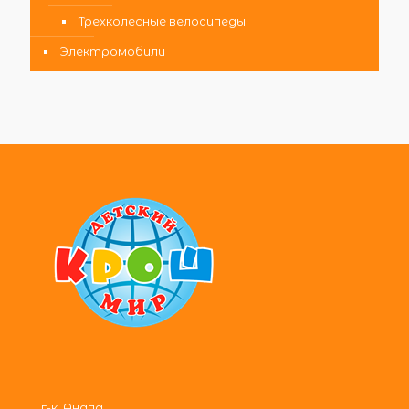
Трехколесные велосипеды
Электромобили
г-к. Анапа