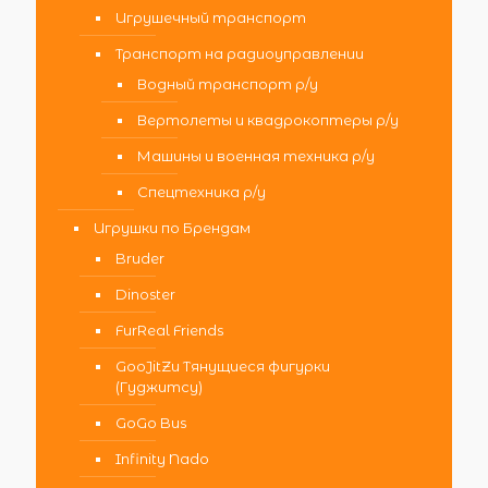
Игрушечный транспорт
Транспорт на радиоуправлении
Водный транспорт р/у
Вертолеты и квадрокоптеры р/у
Машины и военная техника р/у
Спецтехника р/у
Игрушки по Брендам
Bruder
Dinoster
FurReal Friends
GooJitZu Тянущиеся фигурки
(Гуджитсу)
GoGo Bus
Infinity Nado