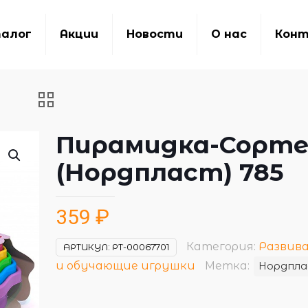
алог
Акции
Новости
О нас
Кон
Пирамидка-Сорт
(Нордпласт) 785
359
₽
Категория:
Развив
АРТИКУЛ:
РТ-00067701
и обучающие игрушки
Метка:
Нордпл