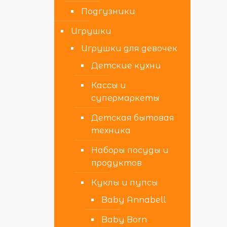
Подгузники
Игрушки
Игрушки для девочек
Детские кухни
Кассы и
супермаркеты
Детская бытовая
техника
Наборы посуды и
продуктов
Куклы и пупсы
Baby Annabell
Baby Born