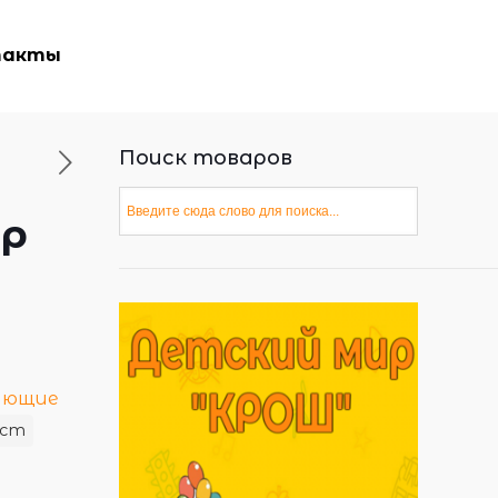
такты
Поиск товаров
ер
ающие
аст