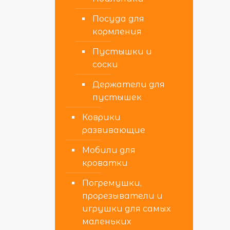
Посуда для
кормления
Пустышки и
соски
Держатели для
пустышек
Коврики
развивающие
Мобили для
кроватки
Погремушки,
прорезыватели и
игрушки для самых
маленьких