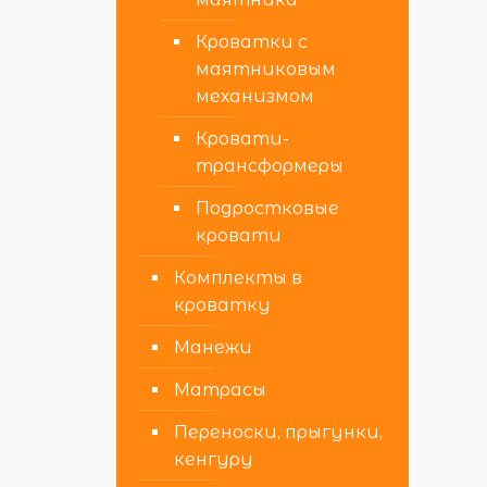
Кроватки с
маятниковым
механизмом
Кровати-
трансформеры
Подростковые
кровати
Комплекты в
кроватку
Манежи
Матрасы
Переноски, прыгунки,
кенгуру