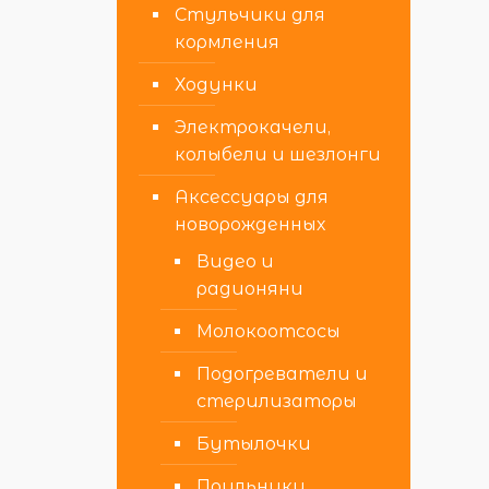
Стульчики для
кормления
Ходунки
Электрокачели,
колыбели и шезлонги
Аксессуары для
новорожденных
Видео и
радионяни
Молокоотсосы
Подогреватели и
стерилизаторы
Бутылочки
Поильники