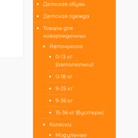
Детская обувь
Детская одежда
Товары для
новорожденных
Автокресла
0-13 кг
(автолюльки)
0-18 кг
9-25 кг
9-36 кг
15-36 кг (бустеры)
Коляски
Модульные