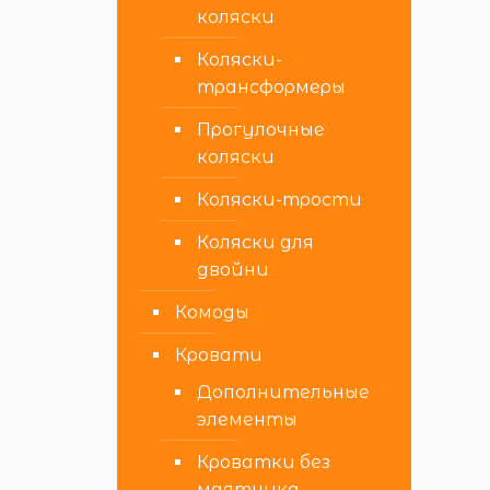
коляски
Коляски-
трансформеры
Прогулочные
коляски
Коляски-трости
Коляски для
двойни
Комоды
Кровати
Дополнительные
элементы
Кроватки без
маятника