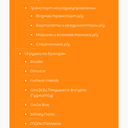
Транспорт на радиоуправлении
Водный транспорт р/у
Вертолеты и квадрокоптеры р/у
Машины и военная техника р/у
Спецтехника р/у
Игрушки по Брендам
Bruder
Dinoster
FurReal Friends
GooJitZu Тянущиеся фигурки
(Гуджитсу)
GoGo Bus
Infinity Nado
MGAs MiniVerse