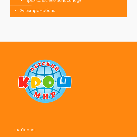
Трехколесные велосипеды
Электромобили
г-к. Анапа