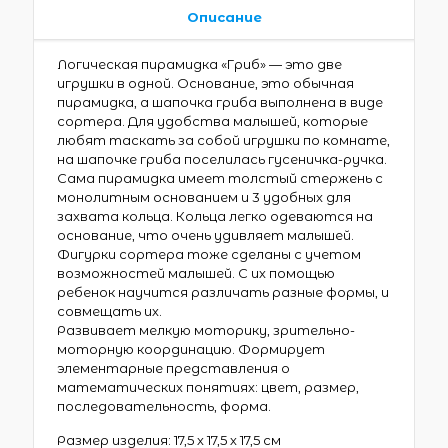
Описание
Логическая пирамидка «Гриб» — это две
игрушки в одной. Основание, это обычная
пирамидка, а шапочка гриба выполнена в виде
сортера. Для удобства малышей, которые
любят таскать за собой игрушки по комнате,
на шапочке гриба поселилась гусеничка-ручка.
Сама пирамидка имеет толстый стержень с
монолитным основанием и 3 удобных для
захвата кольца. Кольца легко одеваются на
основание, что очень удивляет малышей.
Фигурки сортера тоже сделаны с учетом
возможностей малышей. С их помощью
ребенок научится различать разные формы, и
совмещать их.
Развивает мелкую моторику, зрительно-
моторную координацию. Формирует
элементарные представления о
математических понятиях: цвет, размер,
последовательность, форма.
Размер изделия: 17,5 х 17,5 х 17,5 см