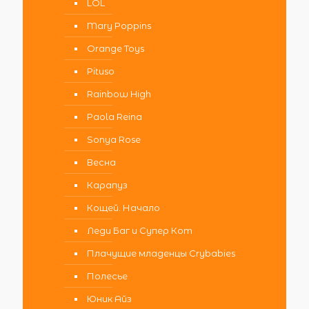
LOL
Mary Poppins
Orange Toys
Pituso
Rainbow High
Paola Reina
Sonya Rose
Весна
Карапуз
Кощей. Начало
Леди Баг и Супер Кот
Плачущие младенцы Crybabies
Полесье
Юник Айз