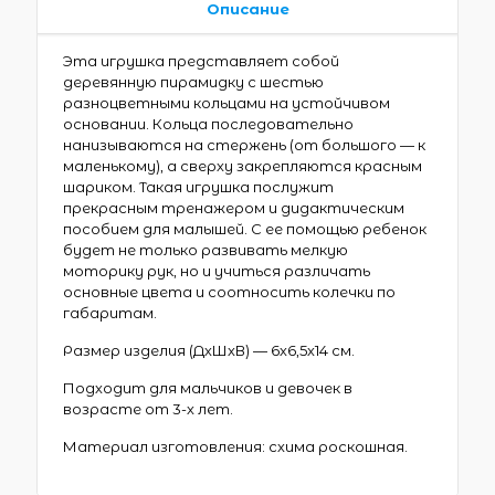
Описание
Эта игрушка представляет собой
деревянную пирамидку с шестью
разноцветными кольцами на устойчивом
основании. Кольца последовательно
нанизываются на стержень (от большого — к
маленькому), а сверху закрепляются красным
шариком. Такая игрушка послужит
прекрасным тренажером и дидактическим
пособием для малышей. С ее помощью ребенок
будет не только развивать мелкую
моторику рук, но и учиться различать
основные цвета и соотносить колечки по
габаритам.
Размер изделия (ДхШхВ) — 6х6,5х14 см.
Подходит для мальчиков и девочек в
возрасте от 3-х лет.
Материал изготовления: схима роскошная.