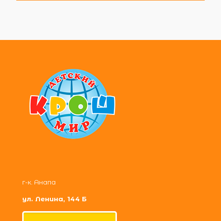
г-к. Анапа
ул. Ленина, 144 Б