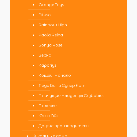
Orange Toys
Pituso
Rainbow High
Paola Reina
Sonya Rose
Весна
Карапуз
Кощей. Начало
Леди Баг и Супер Кот
Плачущие младенцы Crybabies
Полесье
Юник Айз
Другие производители
Кукольные дома