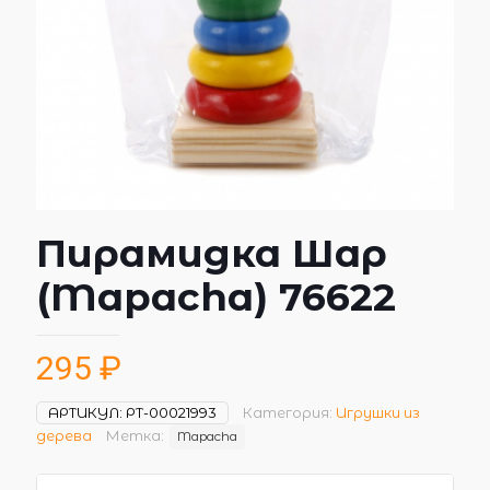
Пирамидка Шар
(Mapacha) 76622
295
₽
АРТИКУЛ:
РТ-00021993
Категория:
Игрушки из
дерева
Метка:
Mapacha