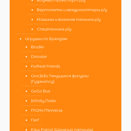
Водный транспорт р/у
Вертолеты и квадрокоптеры р/у
Машины и военная техника р/у
Спецтехника р/у
Игрушки по Брендам
Bruder
Dinoster
FurReal Friends
GooJitZu Тянущиеся фигурки
(Гуджитсу)
GoGo Bus
Infinity Nado
MGAs MiniVerse
Nerf
Paw Patrol (Щенячий патруль)