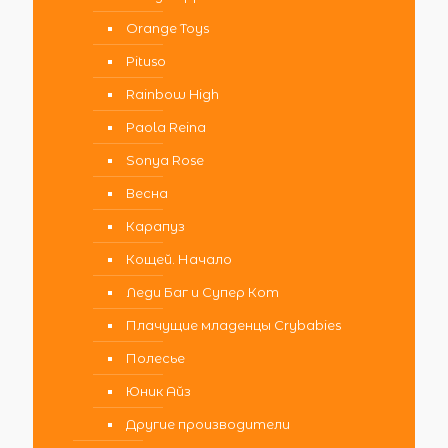
Orange Toys
Pituso
Rainbow High
Paola Reina
Sonya Rose
Весна
Карапуз
Кощей. Начало
Леди Баг и Супер Кот
Плачущие младенцы Crybabies
Полесье
Юник Айз
Другие производители