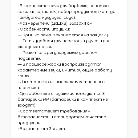
• В комплекте: печь для барбекю, лопатка,
зажигалка, щипцы, набор продуктов (хот-дог,
гамбургер, кукуруза, соус).
• Размеры печи (ДхШхВ): 35х30х11 см.
• Особенности игрушки:
— Крышка печки закрывается на защёлку.
— Есть удобная для переноски ручка и две
складные ножки.
— Решетка с регулируемым уровнем
подсветки.
— В процессе жарки воспроизводятся
характерные звуки, имитирующие работу
гриля.
• Изготовлено из высококачественного
пластика.
• Для работы в игрушке используются 3
батарейки АА (батарейки в комплект не
входят).
• Соответствует требованиям
безопасности и стандартам качества
продукции.
• Возраст: от 3-х лет.