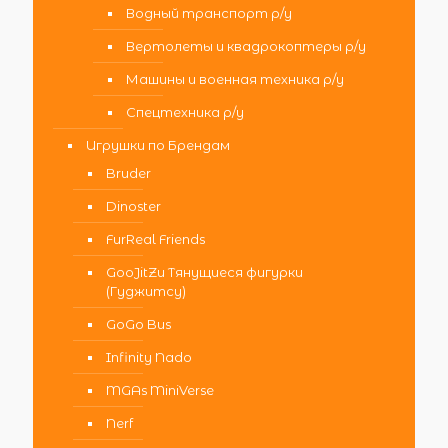
Водный транспорт р/у
Вертолеты и квадрокоптеры р/у
Машины и военная техника р/у
Спецтехника р/у
Игрушки по Брендам
Bruder
Dinoster
FurReal Friends
GooJitZu Тянущиеся фигурки
(Гуджитсу)
GoGo Bus
Infinity Nado
MGAs MiniVerse
Nerf