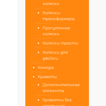
коляски
Коляски-
трансформеры
Прогулочные
коляски
Коляски-трости
Коляски для
двойни
Комоды
Кровати
Дополнительные
элементы
Кроватки без
маятника