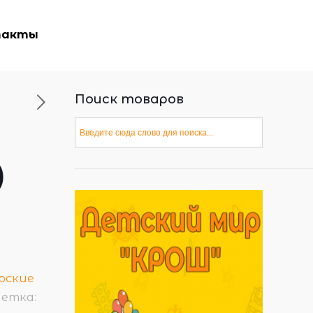
такты
Поиск товаров
)
рские
етка: