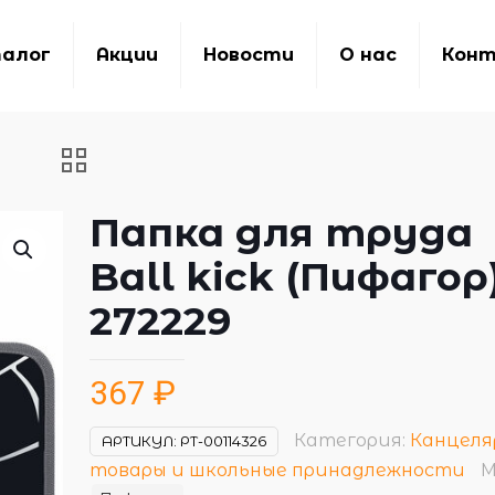
алог
Акции
Новости
О нас
Кон
Папка для труда
Ball kick (Пифагор
272229
367
₽
Категория:
Канцеля
АРТИКУЛ:
РТ-00114326
товары и школьные принадлежности
М