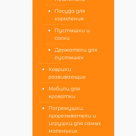
Посуда для
кормления
Пустышки и
соски
Держатели для
пустышек
Коврики
развивающие
Мобили для
кроватки
Погремушки,
прорезыватели и
игрушки для самых
маленьких