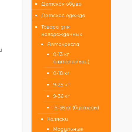
Детская обувь
Детская одежда
Товары для
новорожденных
Автокресла
и
0-13 кг
(автолюльки)
0-18 кг
9-25 кг
9-36 кг
15-36 кг (бустеры)
Коляски
Модульные