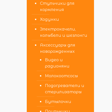
Стульчики для
кормления
Ходунки
Электрокачели,
колыбели и шезлонги
Аксессуары для
новорожденных
Видео и
радионяни
Молокоотсосы
Подогреватели и
стерилизаторы
Бутылочки
Поильники