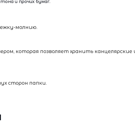
ртона и прочих бумаг.
тежку-молнию.
ером, которая позволяет хранить канцелярские 
вух сторон папки.
и