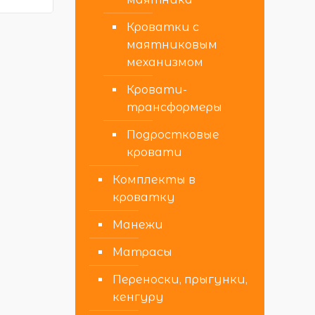
Кроватки с
маятниковым
механизмом
Кровати-
трансформеры
Подростковые
кровати
Комплекты в
кроватку
Манежи
Матрасы
Переноски, прыгунки,
кенгуру