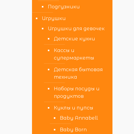
Подгузники
Игрушки
Игрушки для девочек
Детские кухни
Кассы и
супермаркеты
Детская бытовая
техника
Наборы посуды и
продуктов
Куклы и пупсы
Baby Annabell
Baby Born