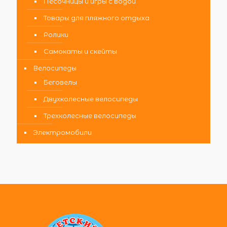
Песочницы и игры с водой
Товары для пляжного отдыха
Ролики
Самокаты и скейты
Велосипеды
Беговелы
Двухколесные велосипеды
Трехколесные велосипеды
Электромобили