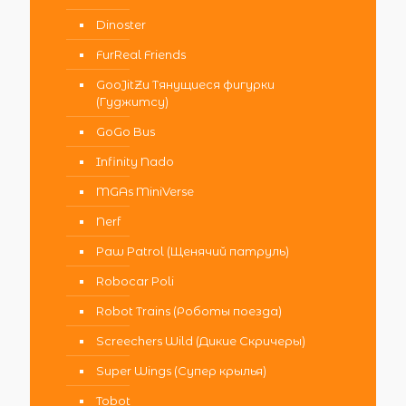
Dinoster
FurReal Friends
GooJitZu Тянущиеся фигурки
(Гуджитсу)
GoGo Bus
Infinity Nado
MGAs MiniVerse
Nerf
Paw Patrol (Щенячий патруль)
Robocar Poli
Robot Trains (Роботы поезда)
Screechers Wild (Дикие Скричеры)
Super Wings (Супер крылья)
Tobot