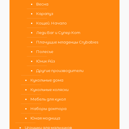
Весна
Карапуз
Кощей. Начало
Леди Баг и Супер Кот
Плачущие младенцы Crybabies
Полесье
Юник Айз
Другие производители
Кукольные дома
Кукольные коляски
Мебель для кукол
Наборы доктора
Юная модница
Игрушки для мальчиков