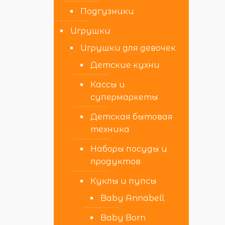
Подгузники
Игрушки
Игрушки для девочек
Детские кухни
Кассы и
супермаркеты
Детская бытовая
техника
Наборы посуды и
продуктов
Куклы и пупсы
Baby Annabell
Baby Born