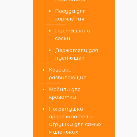
Посуда для
кормления
Пустышки и
соски
Держатели для
пустышек
Коврики
развивающие
Мобили для
кроватки
Погремушки,
прорезыватели и
игрушки для самых
маленьких