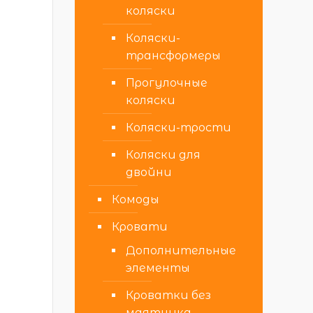
коляски
Коляски-
трансформеры
Прогулочные
коляски
Коляски-трости
Коляски для
двойни
Комоды
Кровати
Дополнительные
элементы
Кроватки без
маятника