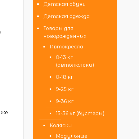
Детская обувь
Детская одежда
Товары для
н
новорожденных
Автокресла
0-13 кг
(автолюльки)
0-18 кг
9-25 кг
9-36 кг
яже
15-36 кг (бустеры)
Коляски
Модульные