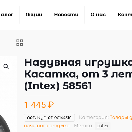
алог
Акции
Новости
О нас
Кон
Надувная игрушк
Касатка, от 3 ле
(Intex) 58561
1 445
₽
Категория:
Товары 
АРТИКУЛ:
РТ-00144310
пляжного отдыха
Метка:
Intex