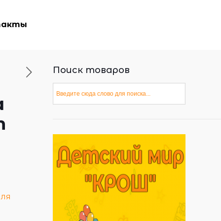
такты
Поиск товаров
а
т
для