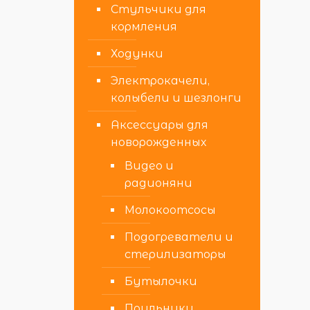
Стульчики для
кормления
Ходунки
Электрокачели,
колыбели и шезлонги
Аксессуары для
новорожденных
Видео и
радионяни
Молокоотсосы
Подогреватели и
стерилизаторы
Бутылочки
Поильники