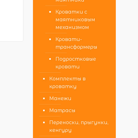
Кроватки с
маятниковым
механизмом
Кровати-
трансформеры
Подростковые
кровати
Комплекты в
кроватку
Манежи
Матрасы
Переноски, прыгунки,
кенгуру