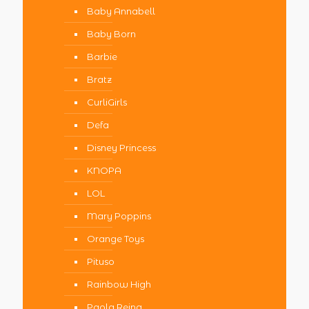
Baby Annabell
Baby Born
Barbie
Bratz
CurliGirls
Defa
Disney Princess
KNOPA
LOL
Mary Poppins
Orange Toys
Pituso
Rainbow High
Paola Reina