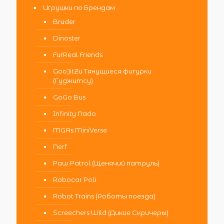
Игрушки по Брендам
Bruder
Dinoster
FurReal Friends
GooJitZu Тянущиеся фигурки
(Гуджитсу)
GoGo Bus
Infinity Nado
MGAs MiniVerse
Nerf
Paw Patrol (Щенячий патруль)
Robocar Poli
Robot Trains (Роботы поезда)
Screechers Wild (Дикие Скричеры)