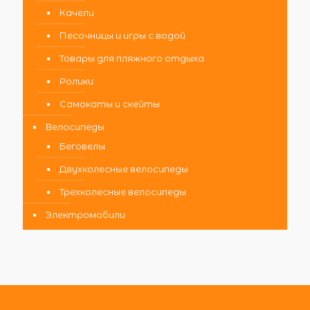
Качели
Песочницы и игры с водой
Товары для пляжного отдыха
Ролики
Самокаты и скейты
Велосипеды
Беговелы
Двухколесные велосипеды
Трехколесные велосипеды
Электромобили