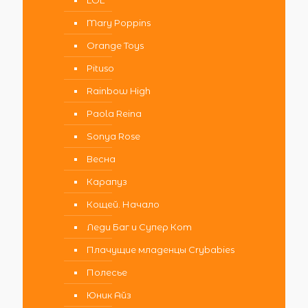
Mary Poppins
Orange Toys
Pituso
Rainbow High
Paola Reina
Sonya Rose
Весна
Карапуз
Кощей. Начало
Леди Баг и Супер Кот
Плачущие младенцы Crybabies
Полесье
Юник Айз