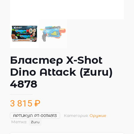
Бластер X-Shot
Dino Attack (Zuru)
4878
3 815
₽
АРТИКУЛ:
РТ-00114913
Категория:
Оружие
Метка:
Zuru