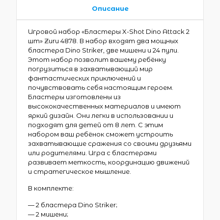
Описание
Игровой набор «Бластеры X-Shot Dino Attack 2
шт» Zuru 4878. В набор входят два мощных
бластера Dino Striker, две мишени и 24 пули.
Этот набор позволит вашему ребёнку
погрузиться в захватывающий мир
фантастических приключений и
почувствовать себя настоящим героем.
Бластеры изготовлены из
высококачественных материалов и имеют
яркий дизайн. Они легки в использовании и
подходят для детей от 8 лет. С этим
набором ваш ребёнок сможет устроить
захватывающие сражения со своими друзьями
или родителями. Игра с бластерами
развивает меткость, координацию движений
и стратегическое мышление.
В комплекте:
— 2 бластера Dino Striker;
— 2 мишени;