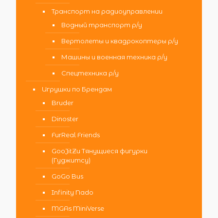
Транспорт на радиоуправлении
Водный транспорт р/у
Вертолеты и квадрокоптеры р/у
Машины и военная техника р/у
Спецтехника р/у
Игрушки по Брендам
Bruder
Dinoster
FurReal Friends
GooJitZu Тянущиеся фигурки
(Гуджитсу)
GoGo Bus
Infinity Nado
MGAs MiniVerse