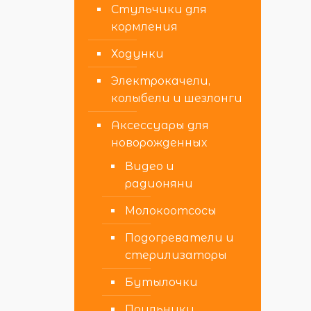
Стульчики для
кормления
Ходунки
Электрокачели,
колыбели и шезлонги
Аксессуары для
новорожденных
Видео и
радионяни
Молокоотсосы
Подогреватели и
стерилизаторы
Бутылочки
Поильники