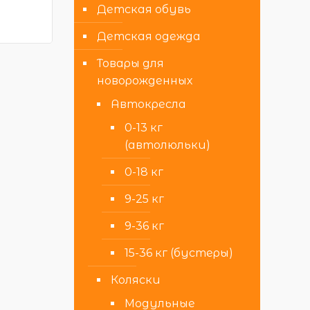
Детская обувь
Детская одежда
Товары для
новорожденных
Автокресла
0-13 кг
(автолюльки)
0-18 кг
9-25 кг
9-36 кг
15-36 кг (бустеры)
Коляски
Модульные