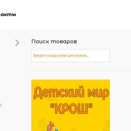
такты
Поиск товаров
е