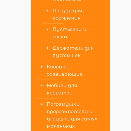
Посуда для
кормления
Пустышки и
соски
Держатели для
пустышек
Коврики
развивающие
Мобили для
кроватки
Погремушки,
прорезыватели и
игрушки для самых
маленьких