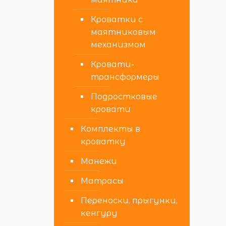
Кроватки с
маятниковым
механизмом
Кровати-
трансформеры
Подростковые
кровати
Комплекты в
кроватку
Манежи
Матрасы
Переноски, прыгунки,
кенгуру