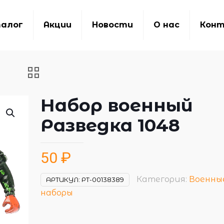
алог
Акции
Новости
О нас
Кон
Набор военный
Разведка 1048
50
₽
Категория:
Военны
АРТИКУЛ:
РТ-00138389
наборы