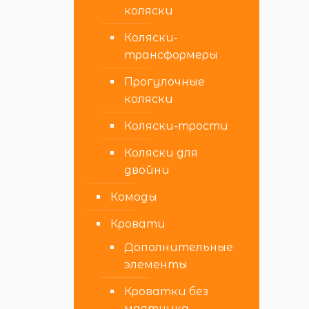
коляски
Коляски-
трансформеры
Прогулочные
коляски
Коляски-трости
Коляски для
двойни
Комоды
Кровати
Дополнительные
элементы
Кроватки без
маятника