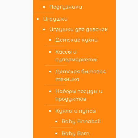
Подгузники
Игрушки
Игрушки для девочек
Детские кухни
Кассы и
супермаркеты
Детская бытовая
техника
Наборы посуды и
продуктов
Куклы и пупсы
Baby Annabell
Baby Born