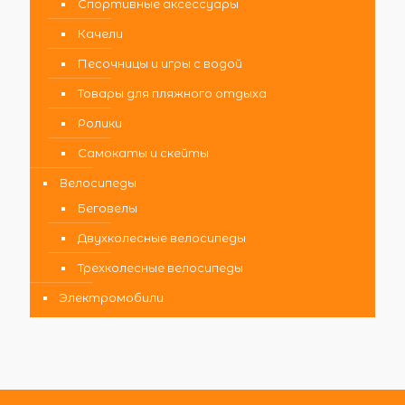
Спортивные аксессуары
Качели
Песочницы и игры с водой
Товары для пляжного отдыха
Ролики
Самокаты и скейты
Велосипеды
Беговелы
Двухколесные велосипеды
Трехколесные велосипеды
Электромобили