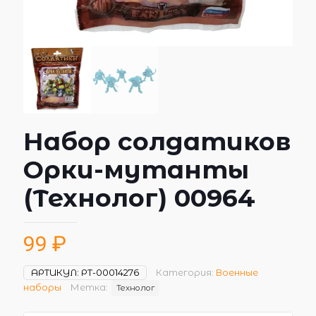
Набор солдатиков
Орки-мутанты
(Технолог) 00964
99
₽
АРТИКУЛ:
РТ-00014276
Категория:
Военные
наборы
Метка:
Технолог