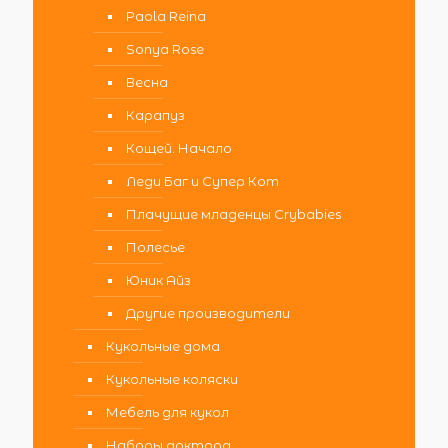
Paola Reina
Sonya Rose
Весна
Карапуз
Кощей. Начало
Леди Баг и Супер Кот
Плачущие младенцы Crybabies
Полесье
Юник Айз
Другие производители
Кукольные дома
Кукольные коляски
Мебель для кукол
Наборы доктора