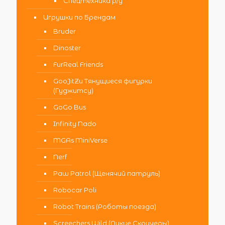
Спецтехника р/у
Игрушки по Брендам
Bruder
Dinoster
FurReal Friends
GooJitZu Тянущиеся фигурки
(Гуджитсу)
GoGo Bus
Infinity Nado
MGAs MiniVerse
Nerf
Paw Patrol (Щенячий патруль)
Robocar Poli
Robot Trains (Роботы поезда)
Screechers Wild (Дикие Скричеры)