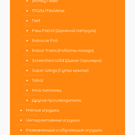
Infinity Nado
MGAs MiniVerse
Nerf
Paw Patrol (Щенячий патруль)
Robocar Poli
Robot Trains (Роботы поезда)
Screechers Wild (Дикие Скричеры)
Super Wings (Супер крылья)
Tobot
Мой питомец
Другие производители
Мягкие игрушки
Интерактивные игрушки
Развивающие и обучающие игрушки