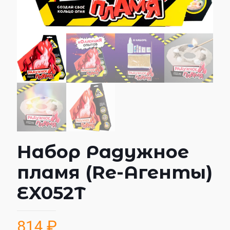
Набор Радужное
пламя (Re-Агенты)
EX052Т
814
₽