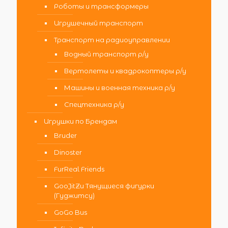
Роботы и трансформеры
Игрушечный транспорт
Транспорт на радиоуправлении
Водный транспорт р/у
Вертолеты и квадрокоптеры р/у
Машины и военная техника р/у
Спецтехника р/у
Игрушки по Брендам
Bruder
Dinoster
FurReal Friends
GooJitZu Тянущиеся фигурки
(Гуджитсу)
GoGo Bus