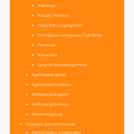
Карапуз
Кощей. Начало
Леди Баг и Супер Кот
Плачущие младенцы Crybabies
Полесье
Юник Айз
Другие производители
Кукольные дома
Кукольные коляски
Мебель для кукол
Наборы доктора
Юная модница
Игрушки для мальчиков
Автотреки и парковки