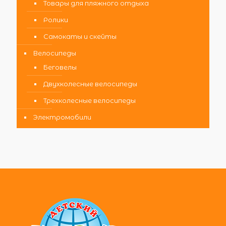
Товары для пляжного отдыха
Ролики
Самокаты и скейты
Велосипеды
Беговелы
Двухколесные велосипеды
Трехколесные велосипеды
Электромобили