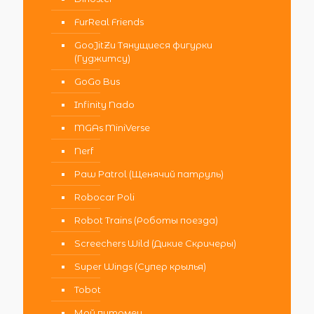
FurReal Friends
GooJitZu Тянущиеся фигурки
(Гуджитсу)
GoGo Bus
Infinity Nado
MGAs MiniVerse
Nerf
Paw Patrol (Щенячий патруль)
Robocar Poli
Robot Trains (Роботы поезда)
Screechers Wild (Дикие Скричеры)
Super Wings (Супер крылья)
Tobot
Мой питомец