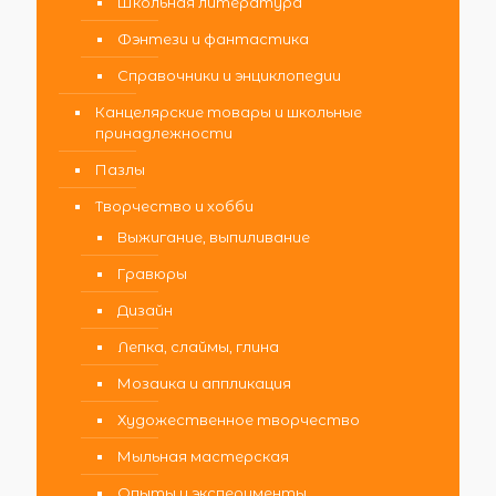
Школьная литература
Фэнтези и фантастика
Справочники и энциклопедии
Канцелярские товары и школьные
принадлежности
Пазлы
Творчество и хобби
Выжигание, выпиливание
Гравюры
Дизайн
Лепка, слаймы, глина
Мозаика и аппликация
Художественное творчество
Мыльная мастерская
Опыты и эксперименты