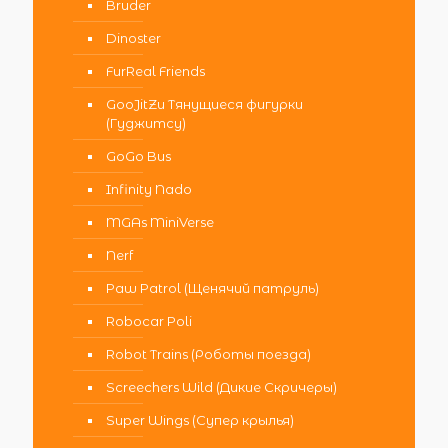
Bruder
Dinoster
FurReal Friends
GooJitZu Тянущиеся фигурки
(Гуджитсу)
GoGo Bus
Infinity Nado
MGAs MiniVerse
Nerf
Paw Patrol (Щенячий патруль)
Robocar Poli
Robot Trains (Роботы поезда)
Screechers Wild (Дикие Скричеры)
Super Wings (Супер крылья)