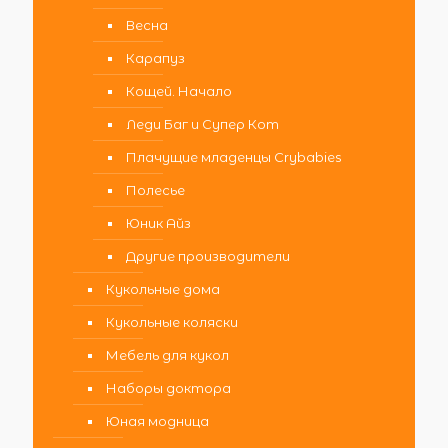
Весна
Карапуз
Кощей. Начало
Леди Баг и Супер Кот
Плачущие младенцы Crybabies
Полесье
Юник Айз
Другие производители
Кукольные дома
Кукольные коляски
Мебель для кукол
Наборы доктора
Юная модница