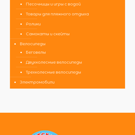
Песочницы и игры с водой
Товары для пляжного отдыха
Ролики
Самокаты и скейты
Велосипеды
Беговелы
Двухколесные велосипеды
Трехколесные велосипеды
Электромобили