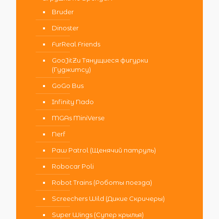
Bruder
Dinoster
FurReal Friends
GooJitZu Тянущиеся фигурки
(Гуджитсу)
GoGo Bus
Infinity Nado
MGAs MiniVerse
Nerf
Paw Patrol (Щенячий патруль)
Robocar Poli
Robot Trains (Роботы поезда)
Screechers Wild (Дикие Скричеры)
Super Wings (Супер крылья)