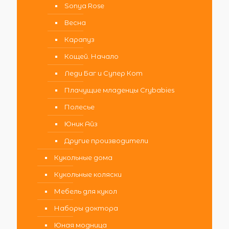
Sonya Rose
Весна
Карапуз
Кощей. Начало
Леди Баг и Супер Кот
Плачущие младенцы Crybabies
Полесье
Юник Айз
Другие производители
Кукольные дома
Кукольные коляски
Мебель для кукол
Наборы доктора
Юная модница