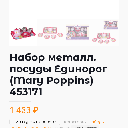
Набор металл.
посуды Единорог
(Mary Poppins)
453171
1 433
₽
АРТИКУЛ:
РТ-00098071
Категория:
Наборы
посуды и продуктов
Метка:
Mary Poppins