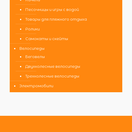
Песочницы и игры с водой
Товары для пляжного отдыха
Ролики
Самокаты и скейты
Велосипеды
Беговелы
Двухколесные велосипеды
Трехколесные велосипеды
Электромобили