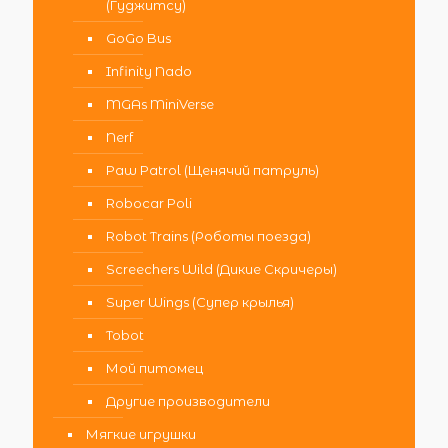
(Гуджитсу)
GoGo Bus
Infinity Nado
MGAs MiniVerse
Nerf
Paw Patrol (Щенячий патруль)
Robocar Poli
Robot Trains (Роботы поезда)
Screechers Wild (Дикие Скричеры)
Super Wings (Супер крылья)
Tobot
Мой питомец
Другие производители
Мягкие игрушки