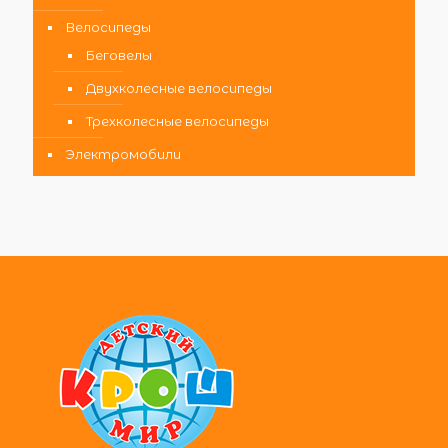
Велосипеды
Беговелы
Двухколесные велосипеды
Трехколесные велосипеды
Электромобили