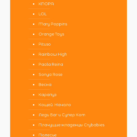
KNOPA
LOL
Mary Poppins
Orange Toys
Pituso
Rainbow High
Paola Reina
Sonya Rose
Весна
Карапуз
Кощей. Начало
Леди Баг и Супер Кот
Плачущие младенцы Crybabies
Полесье