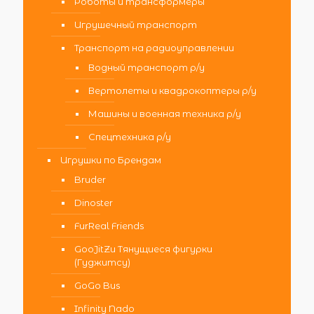
Роботы и трансформеры
Игрушечный транспорт
Транспорт на радиоуправлении
Водный транспорт р/у
Вертолеты и квадрокоптеры р/у
Машины и военная техника р/у
Спецтехника р/у
Игрушки по Брендам
Bruder
Dinoster
FurReal Friends
GooJitZu Тянущиеся фигурки
(Гуджитсу)
GoGo Bus
Infinity Nado