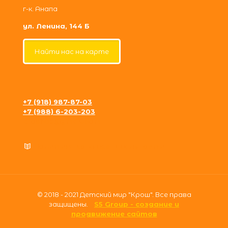
г-к. Анапа
ул. Ленина, 144 Б
Найти нас на карте
+7 (918) 987-87-03
+7 (988) 6-203-203
krosh09@gmail.com
Политика конфиденциальности
© 2018 - 2021 Детский мир "Крош". Все права
защищены.
S5 Group - создание и
продвижение сайтов