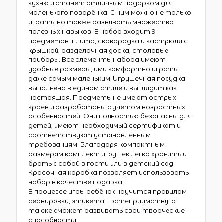
кухню и станет отличным подарком для
маленького поварёнка. С ним можно не только
играть, но также развивать множество
полезных навыков. В набор входит 9
предметов: плита, сковородка и кастрюля с
крышкой, разделочная доска, столовые
приборы. Все элементы набора имеют
удобные размеры, ими комфортно играть
даже самым маленьким. Игрушечная посудка
выполнена в едином стиле и выглядит как
настоящая. Предметы не имеют острых
краев и разработаны с учётом возрастных
особенностей. Они полностью безопасны для
детей, имеют необходимый сертификат и
соответствуют установленным
требованиям. Благодаря компактным
размерам комплект игрушек легко хранить и
брать с собой в гости или в детский сад.
Красочная коробка позволяет использовать
набор в качестве подарка.
В процессе игры ребёнок научится правилам
сервировки, этикета, гостеприимству, а
также сможет развивать свои творческие
способности.