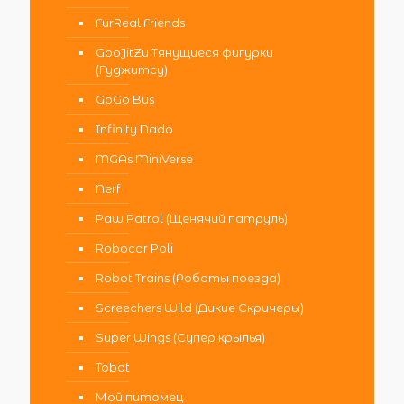
FurReal Friends
GooJitZu Тянущиеся фигурки
(Гуджитсу)
GoGo Bus
Infinity Nado
MGAs MiniVerse
Nerf
Paw Patrol (Щенячий патруль)
Robocar Poli
Robot Trains (Роботы поезда)
Screechers Wild (Дикие Скричеры)
Super Wings (Супер крылья)
Tobot
Мой питомец