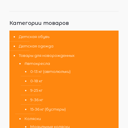
Категории товаров
Детская обувь
Детская одежда
Товары для новорожденных
Автокресла
0-13 кг (автолюльки)
0-18 кг
9-25 кг
9-36 кг
15-36 кг (бустеры)
Коляски
Модульные коляски