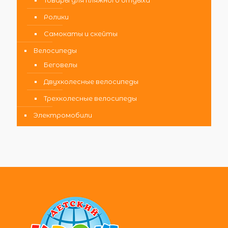
Товары для пляжного отдыха
Ролики
Самокаты и скейты
Велосипеды
Беговелы
Двухколесные велосипеды
Трехколесные велосипеды
Электромобили