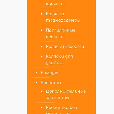
коляски
Коляски-
трансформеры
Прогулочные
коляски
Коляски-трости
Коляски для
двойни
Комоды
Кровати
Дополнительные
элементы
Кроватки без
маятника