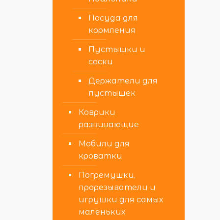
Посуда для
кормления
Пустышки и
соски
Держатели для
пустышек
Коврики
развивающие
Мобили для
кроватки
Погремушки,
прорезыватели и
игрушки для самых
маленьких