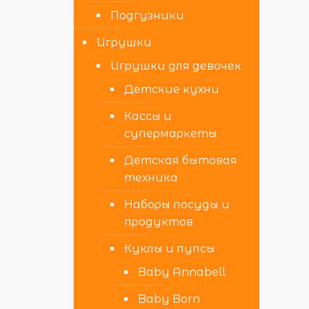
Подгузники
Игрушки
Игрушки для девочек
Детские кухни
Кассы и
супермаркеты
Детская бытовая
техника
Наборы посуды и
продуктов
Куклы и пупсы
Baby Annabell
Baby Born