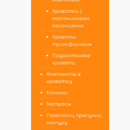
Кроватки с
маятниковым
механизмом
Кровати-
трансформеры
Подростковые
кровати
Комплекты в
кроватку
Манежи
Матрасы
Переноски, прыгунки,
кенгуру