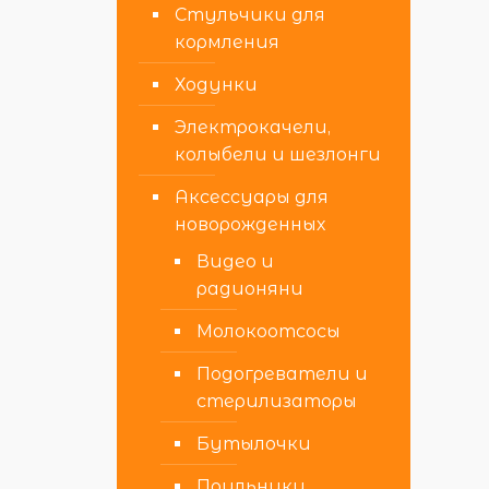
Стульчики для
кормления
Ходунки
Электрокачели,
колыбели и шезлонги
Аксессуары для
новорожденных
Видео и
радионяни
Молокоотсосы
Подогреватели и
стерилизаторы
Бутылочки
Поильники