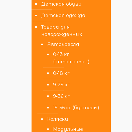
Детская обувь
Детская одежда
Товары для
новорожденных
Автокресла
0-13 кг
(автолюльки)
0-18 кг
9-25 кг
9-36 кг
15-36 кг (бустеры)
Коляски
Модульные