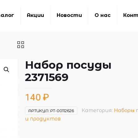
алог
Акции
Новости
О нас
Кон
Набор посуды
2371569
140
₽
Категория:
Наборы 
АРТИКУЛ:
РТ-00112626
и продуктов