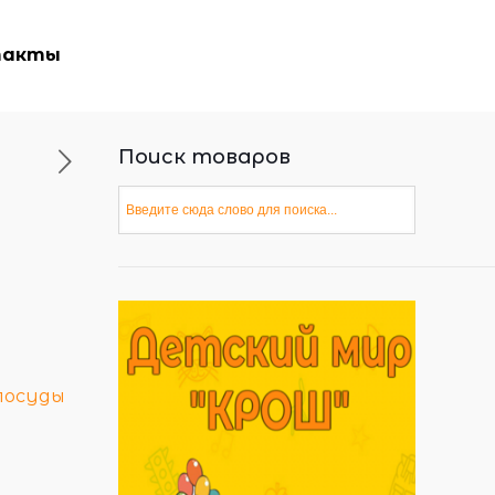
такты
Поиск товаров
посуды