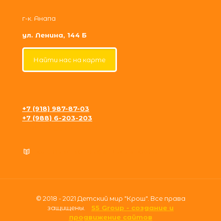
г-к. Анапа
ул. Ленина, 144 Б
Найти нас на карте
+7 (918) 987-87-03
+7 (988) 6-203-203
krosh09@gmail.com
Политика конфиденциальности
© 2018 - 2021 Детский мир "Крош". Все права
защищены.
S5 Group - создание и
продвижение сайтов