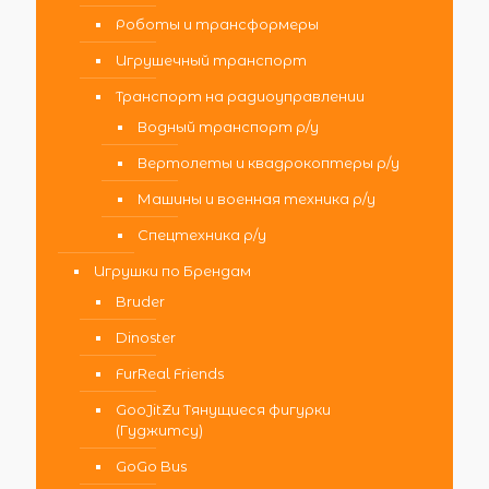
Роботы и трансформеры
Игрушечный транспорт
Транспорт на радиоуправлении
Водный транспорт р/у
Вертолеты и квадрокоптеры р/у
Машины и военная техника р/у
Спецтехника р/у
Игрушки по Брендам
Bruder
Dinoster
FurReal Friends
GooJitZu Тянущиеся фигурки
(Гуджитсу)
GoGo Bus