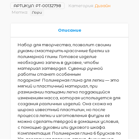
АРТИКУЛ:
РТ-00132798
Категория:
Дизайн
Метка:
Лори
Описание
Набор для творчества, позволит своими
руками смастерить красочные брелки из
полимерной глины. Готовое изделие
необходимо запечь в духовке, чтобы
материал затвердел. Сувенир ручной
работы станет особенным
подарком! Полимерная глина для лепки — это
мягкий и пластичный материал, при
разминании пальцами легко поддающийся
изменениям масса, которая используется для
создания различных изделий. Она схожа на
широко известный пластилин, но после
процесса лепки и изготовления фигуры её
можно сделать твёрдой в домашних условия,
с помощью духовки или духового шкафа.
Комплектация: Полимерная глина 6 брусков по
10г, деревянная палочка, стека, фурнитура,