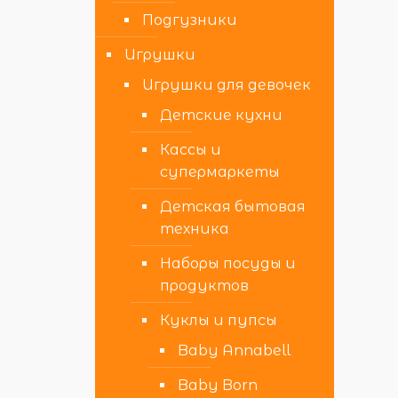
Подгузники
Игрушки
Игрушки для девочек
Детские кухни
Кассы и
супермаркеты
Детская бытовая
техника
Наборы посуды и
продуктов
Куклы и пупсы
Baby Annabell
Baby Born