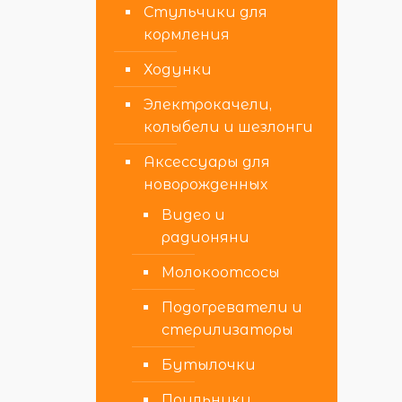
Стульчики для
кормления
Ходунки
Электрокачели,
колыбели и шезлонги
Аксессуары для
новорожденных
Видео и
радионяни
Молокоотсосы
Подогреватели и
стерилизаторы
Бутылочки
Поильники