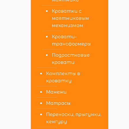
Кроватки с
маятниковым
механизмом
Кровати-
трансформеры
Подростковые
кровати
Комплекты в
кроватку
Манежи
Матрасы
Переноски, прыгунки,
кенгуру