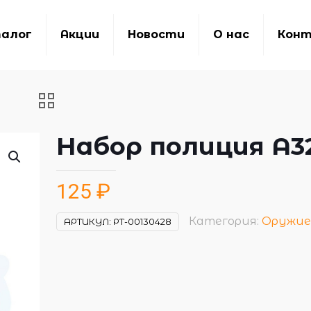
алог
Акции
Новости
О нас
Кон
Набор полиция A3
125
₽
Категория:
Оружие
АРТИКУЛ:
РТ-00130428