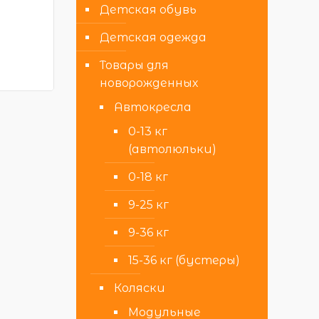
Детская обувь
Детская одежда
Товары для
новорожденных
Автокресла
0-13 кг
(автолюльки)
0-18 кг
9-25 кг
9-36 кг
15-36 кг (бустеры)
Коляски
Модульные