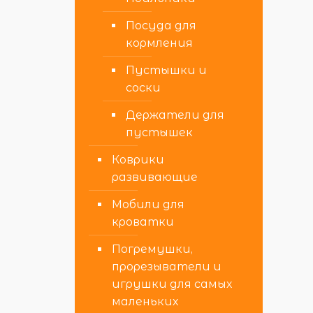
Посуда для
кормления
Пустышки и
соски
Держатели для
пустышек
Коврики
развивающие
Мобили для
кроватки
Погремушки,
прорезыватели и
игрушки для самых
маленьких