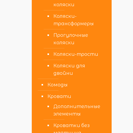
коляски
Коляски-
трансформеры
Прогулочные
коляски
Коляски-трости
Коляски для
двойни
Комоды
Кровати
Дополнительные
элементы
Кроватки без
маятника