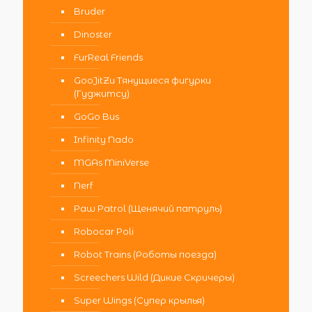
Bruder
Dinoster
FurReal Friends
GooJitZu Тянущиеся фигурки
(Гуджитсу)
GoGo Bus
Infinity Nado
MGAs MiniVerse
Nerf
Paw Patrol (Щенячий патруль)
Robocar Poli
Robot Trains (Роботы поезда)
Screechers Wild (Дикие Скричеры)
Super Wings (Супер крылья)