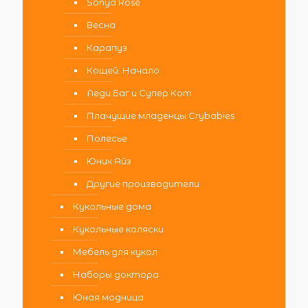
Sonya Rose
Весна
Карапуз
Кощей. Начало
Леди Баг и Супер Кот
Плачущие младенцы Crybabies
Полесье
Юник Айз
Другие производители
Кукольные дома
Кукольные коляски
Мебель для кукол
Наборы доктора
Юная модница