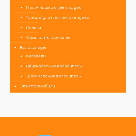
Песочницы и игры с водой
Товары для пляжного отдыха
Ролики
Самокаты и скейты
Велосипеды
Беговелы
Двухколесные велосипеды
Трехколесные велосипеды
Электромобили