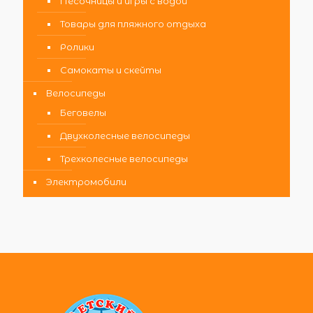
Песочницы и игры с водой
Товары для пляжного отдыха
Ролики
Самокаты и скейты
Велосипеды
Беговелы
Двухколесные велосипеды
Трехколесные велосипеды
Электромобили