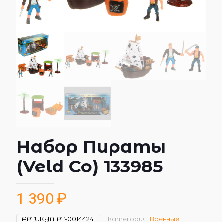
Набор Пираты
(Veld Co) 133985
1 390
₽
АРТИКУЛ:
РТ-00144241
Категория:
Военные