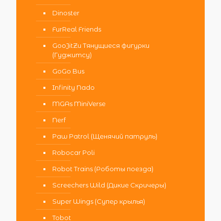
Dinoster
FurReal Friends
GooJitZu Тянущиеся фигурки
(Гуджитсу)
GoGo Bus
Infinity Nado
MGAs MiniVerse
Nerf
Paw Patrol (Щенячий патруль)
Robocar Poli
Robot Trains (Роботы поезда)
Screechers Wild (Дикие Скричеры)
Super Wings (Супер крылья)
Tobot