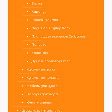
Весна
Карапуз
Кощей. Начало
Леди Баг и Супер Кот
Плачущие младенцы Crybabies
Полесье
Юник Айз
Другие производители
Кукольные дома
Кукольные коляски
Мебель для кукол
Наборы доктора
Юная модница
Игрушки для мальчиков